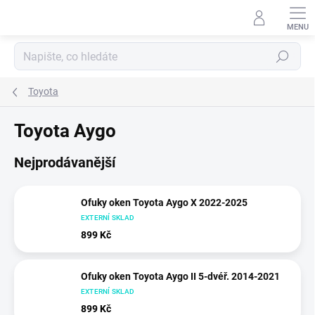
Přejít
na
obsah
Hledat
Toyota
Toyota Aygo
Nejprodávanější
Ofuky oken Toyota Aygo X 2022-2025
EXTERNÍ SKLAD
899 Kč
Ofuky oken Toyota Aygo II 5-dvéř. 2014-2021
EXTERNÍ SKLAD
899 Kč