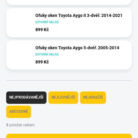
Ofuky oken Toyota Aygo II 3-dvéř. 2014-2021
EXTERNÍ SKLAD
899 Kč
Ofuky oken Toyota Aygo 5-dvéř. 2005-2014
EXTERNÍ SKLAD
899 Kč
Ř
a
NEJPRODÁVANĚJŠÍ
NEJLEVNĚJŠÍ
NEJDRAŽŠÍ
z
e
ABECEDNĚ
n
í
5
položek celkem
p
r