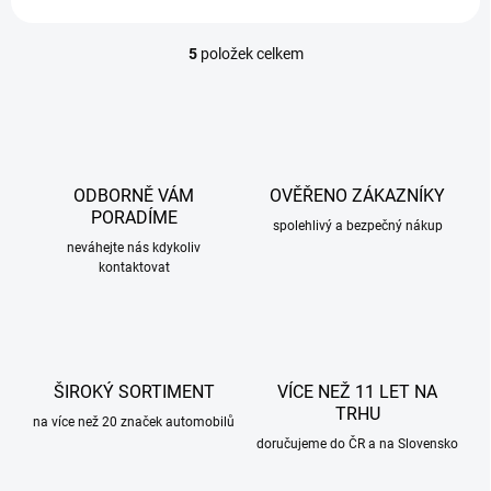
5
položek celkem
O
v
l
á
d
a
c
ODBORNĚ VÁM
OVĚŘENO ZÁKAZNÍKY
í
PORADÍME
p
spolehlivý a bezpečný nákup
r
neváhejte nás kdykoliv
kontaktovat
v
k
y
v
ý
p
ŠIROKÝ SORTIMENT
VÍCE NEŽ 11 LET NA
i
TRHU
s
na více než 20 značek automobilů
u
doručujeme do ČR a na Slovensko