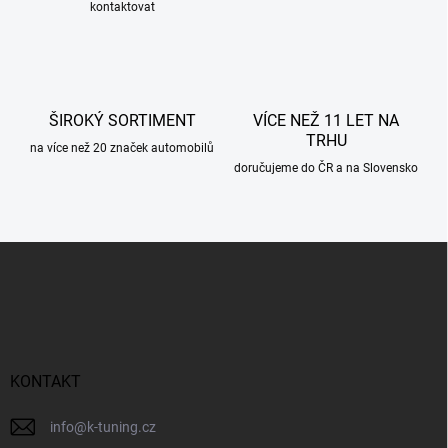
kontaktovat
v
k
y
v
ý
p
ŠIROKÝ SORTIMENT
VÍCE NEŽ 11 LET NA
i
TRHU
s
na více než 20 značek automobilů
u
doručujeme do ČR a na Slovensko
Z
á
p
a
t
í
KONTAKT
info
@
k-tuning.cz