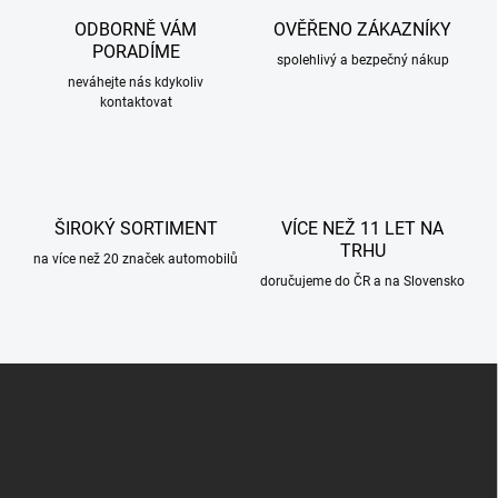
a
c
ODBORNĚ VÁM
OVĚŘENO ZÁKAZNÍKY
í
PORADÍME
p
spolehlivý a bezpečný nákup
r
neváhejte nás kdykoliv
kontaktovat
v
k
y
v
ý
p
ŠIROKÝ SORTIMENT
VÍCE NEŽ 11 LET NA
i
TRHU
s
na více než 20 značek automobilů
u
doručujeme do ČR a na Slovensko
Z
á
p
a
t
í