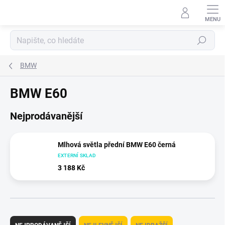
Přejít
na
obsah
Hledat
BMW
BMW E60
Nejprodávanější
Mlhová světla přední BMW E60 černá
EXTERNÍ SKLAD
3 188 Kč
Ř
a