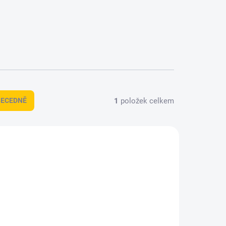
1
položek celkem
BECEDNĚ