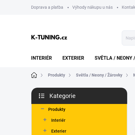
Přejít
Doprava a platba
Výhody nákupu u nás
Kontak
na
obsah
INTERIÉR
EXTERIER
SVĚTLA / NEONY 
Domů
Produkty
Světla / Neony / Žárovky
P
Kategorie
o
Přeskočit
s
kategorie
t
Produkty
r
Interiér
a
n
Exterier