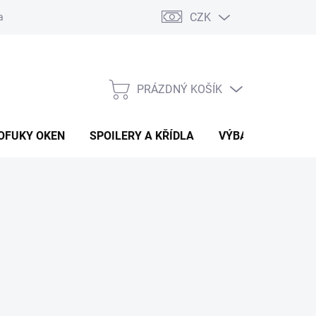
CZK
any osobních údajů
Vracení zboží a reklamace
PRÁZDNÝ KOŠÍK
NÁKUPNÍ
KOŠÍK
OFUKY OKEN
SPOILERY A KŘÍDLA
VÝBAVA AUTA