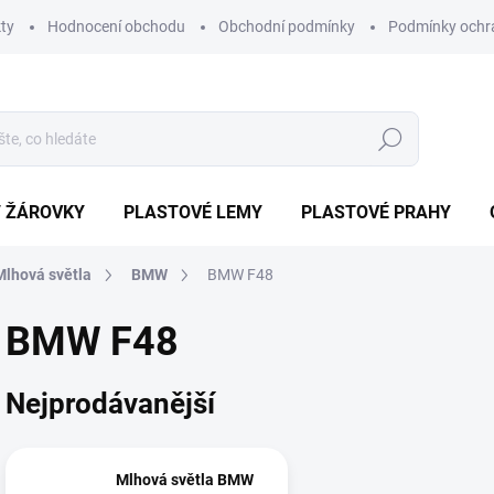
ty
Hodnocení obchodu
Obchodní podmínky
Podmínky ochr
Hledat
/ ŽÁROVKY
PLASTOVÉ LEMY
PLASTOVÉ PRAHY
Mlhová světla
BMW
BMW F48
BMW F48
Nejprodávanější
Mlhová světla BMW