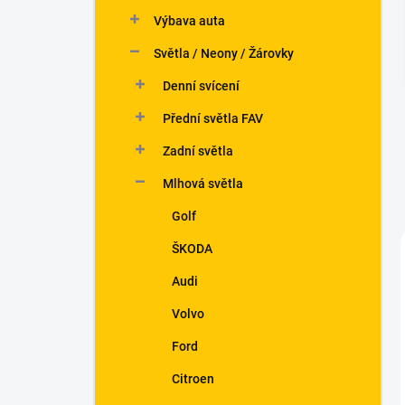
n
Výbava auta
í
p
Světla / Neony / Žárovky
a
n
Denní svícení
e
Přední světla FAV
l
Zadní světla
Mlhová světla
Golf
ŠKODA
Audi
Volvo
Ford
Citroen