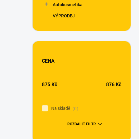
Autokosmetika
VÝPRODEJ
CENA
875
Kč
876
Kč
Na skladě
0
ROZBALIT FILTR