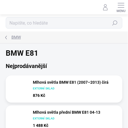
Přejít
na
obsah
Hledat
BMW
BMW E81
Nejprodávanější
Mlhová světla BMW E81 (2007–2013) čirá
EXTERNÍ SKLAD
876 Kč
Mlhová světla přední BMW E81 04-13
EXTERNÍ SKLAD
1 488 Kč