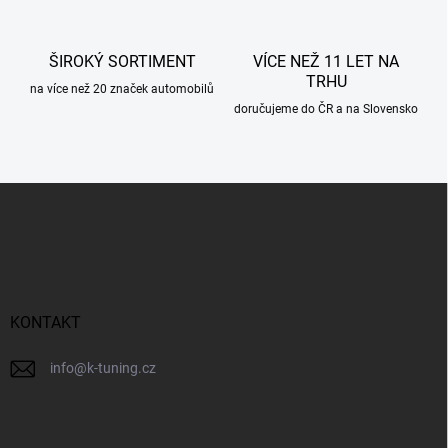
v
ý
p
ŠIROKÝ SORTIMENT
VÍCE NEŽ 11 LET NA
i
TRHU
s
na více než 20 značek automobilů
u
doručujeme do ČR a na Slovensko
Z
á
p
a
t
í
KONTAKT
info
@
k-tuning.cz