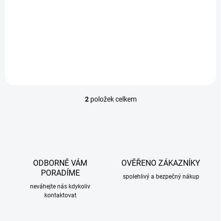
Mlhová světla přední BMW E81 04-13. Pouze pro M a M-paket
nárazníky, homologace je standardně vyznačena na světlech,
žárovky: H11 (jsou součástí).
2
položek celkem
O
v
l
á
d
a
c
ODBORNĚ VÁM
OVĚŘENO ZÁKAZNÍKY
í
PORADÍME
p
spolehlivý a bezpečný nákup
r
neváhejte nás kdykoliv
kontaktovat
v
k
y