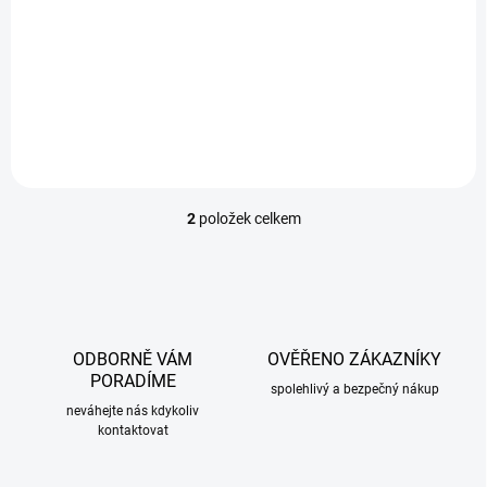
Kvalitní LED mlhové světlomety určené pro širokou škálu modelů
BMW. Určeno jako plnohodnotná náhrada za originální mlhovky –
bez nutnosti úprav. 100 % nové zboží,...
2
položek celkem
O
v
l
á
d
a
c
ODBORNĚ VÁM
OVĚŘENO ZÁKAZNÍKY
í
PORADÍME
p
spolehlivý a bezpečný nákup
r
neváhejte nás kdykoliv
kontaktovat
v
k
y