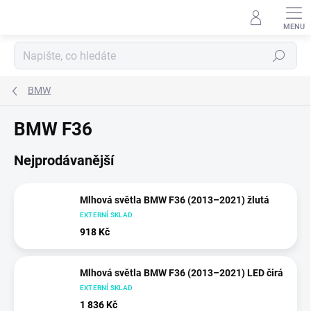
Přejít
na
obsah
Hledat
BMW
BMW F36
Nejprodávanější
Mlhová světla BMW F36 (2013–2021) žlutá
EXTERNÍ SKLAD
918 Kč
Mlhová světla BMW F36 (2013–2021) LED čirá
EXTERNÍ SKLAD
1 836 Kč