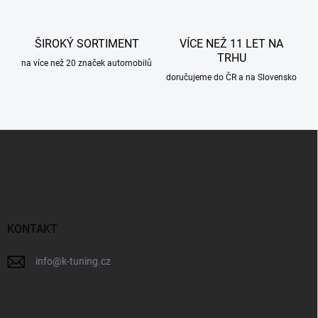
v
ý
p
ŠIROKÝ SORTIMENT
VÍCE NEŽ 11 LET NA
i
TRHU
s
na více než 20 značek automobilů
u
doručujeme do ČR a na Slovensko
Z
á
p
a
t
í
KONTAKT
info
@
k-tuning.cz