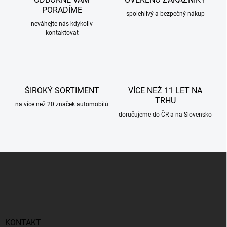
í
PORADÍME
p
spolehlivý a bezpečný nákup
r
neváhejte nás kdykoliv
kontaktovat
v
k
y
v
ý
p
ŠIROKÝ SORTIMENT
VÍCE NEŽ 11 LET NA
i
TRHU
s
na více než 20 značek automobilů
u
doručujeme do ČR a na Slovensko
Z
á
p
a
t
í
KONTAKT