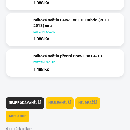
1 088 Kč
Mlhová světla BMW E88 LCI Cabrio (2011–
2013) čirá
EXTERNÍ SKLAD
1 088 Kč
Mlhová světla přední BMW E88 04-13
EXTERNÍ SKLAD
1 488 Kč
Ř
a
NEJPRODÁVANĚJŠÍ
NEJLEVNĚJŠÍ
NEJDRAŽŠÍ
z
e
ABECEDNĚ
n
í
4
položek celkem