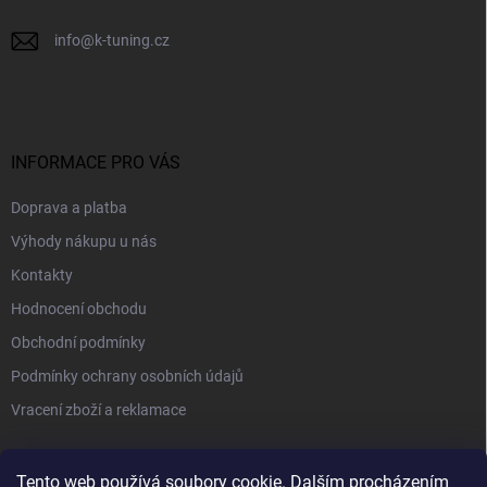
info
@
k-tuning.cz
INFORMACE PRO VÁS
Doprava a platba
Výhody nákupu u nás
Kontakty
Hodnocení obchodu
Obchodní podmínky
Podmínky ochrany osobních údajů
Vracení zboží a reklamace
PŘIJÍMÁME ONLINE PLATBY
Tento web používá soubory cookie. Dalším procházením