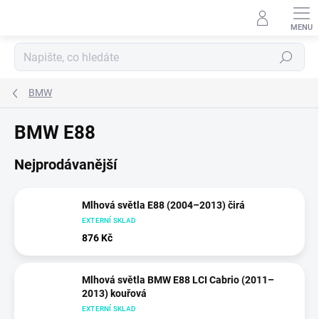
Přejít
na
obsah
Hledat
BMW
BMW E88
Nejprodávanější
Mlhová světla E88 (2004–2013) čirá
EXTERNÍ SKLAD
876 Kč
Mlhová světla BMW E88 LCI Cabrio (2011–
2013) kouřová
EXTERNÍ SKLAD