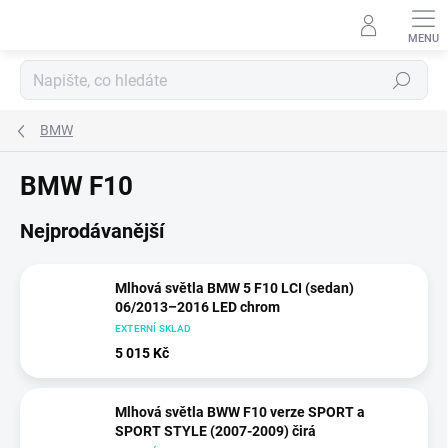
Přejít
na
obsah
Hledat
BMW
BMW F10
Nejprodávanější
Mlhová světla BMW 5 F10 LCI (sedan)
06/2013–2016 LED chrom
EXTERNÍ SKLAD
5 015 Kč
Mlhová světla BWW F10 verze SPORT a
SPORT STYLE (2007-2009) čirá