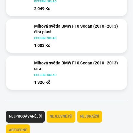
EXTERNÍ SKLAD
2 049 Kč
Mlhová světla BMW F10 Sedan (2010–2013)
čirá plast
EXTERNÍ SKLAD
1 003 Kč
Mlhová světla BMW F10 Sedan (2010–2013)
čirá
EXTERNÍ SKLAD
1 326 Kč
Ř
a
NEJPRODÁVANĚJŠÍ
NEJLEVNĚJŠÍ
NEJDRAŽŠÍ
z
e
ABECEDNĚ