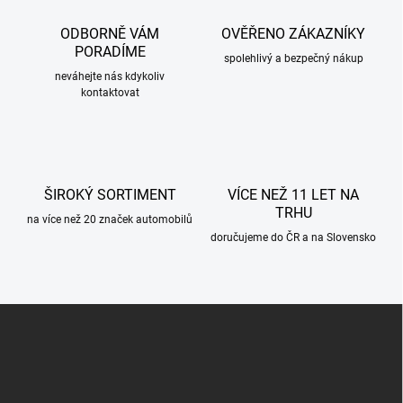
a
c
ODBORNĚ VÁM
OVĚŘENO ZÁKAZNÍKY
í
PORADÍME
p
spolehlivý a bezpečný nákup
r
neváhejte nás kdykoliv
kontaktovat
v
k
y
v
ý
p
ŠIROKÝ SORTIMENT
VÍCE NEŽ 11 LET NA
i
TRHU
s
na více než 20 značek automobilů
u
doručujeme do ČR a na Slovensko
Z
á
p
a
t