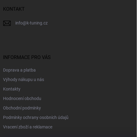
í
KONTAKT
info
@
k-tuning.cz
INFORMACE PRO VÁS
Doprava a platba
Výhody nákupu u nás
Kontakty
Hodnocení obchodu
Obchodní podmínky
Podmínky ochrany osobních údajů
Vracení zboží a reklamace