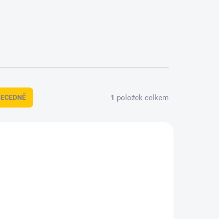
1
položek celkem
BECEDNĚ