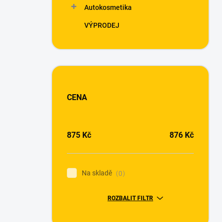
Autokosmetika
VÝPRODEJ
CENA
875
Kč
876
Kč
Na skladě
0
ROZBALIT FILTR