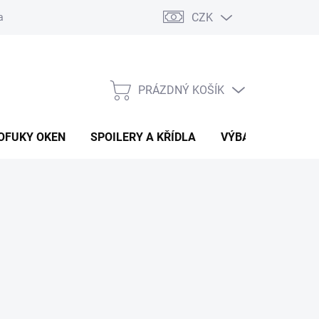
CZK
any osobních údajů
Vracení zboží a reklamace
PRÁZDNÝ KOŠÍK
NÁKUPNÍ
KOŠÍK
OFUKY OKEN
SPOILERY A KŘÍDLA
VÝBAVA AUTA