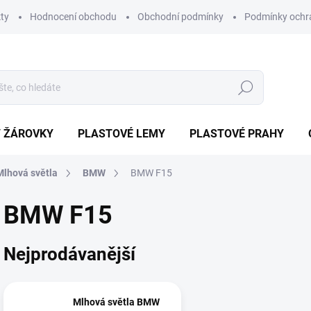
ty
Hodnocení obchodu
Obchodní podmínky
Podmínky ochr
Hledat
/ ŽÁROVKY
PLASTOVÉ LEMY
PLASTOVÉ PRAHY
Mlhová světla
BMW
BMW F15
BMW F15
Nejprodávanější
Mlhová světla BMW