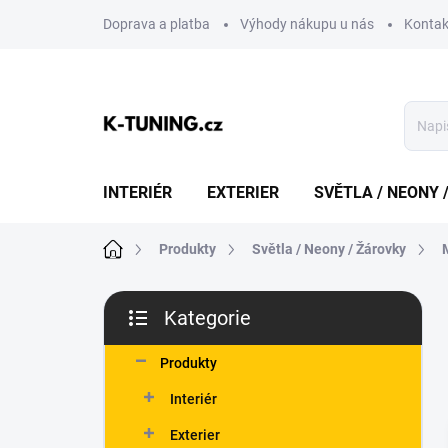
Přejít
Doprava a platba
Výhody nákupu u nás
Kontak
na
obsah
INTERIÉR
EXTERIER
SVĚTLA / NEONY 
Domů
Produkty
Světla / Neony / Žárovky
P
Kategorie
o
Přeskočit
s
kategorie
t
Produkty
r
Interiér
a
n
Exterier