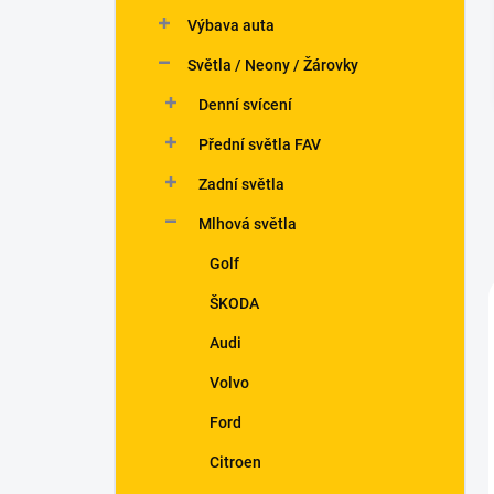
n
Výbava auta
í
p
Světla / Neony / Žárovky
a
n
Denní svícení
e
Přední světla FAV
l
Zadní světla
Mlhová světla
Golf
ŠKODA
Audi
Volvo
Ford
Citroen