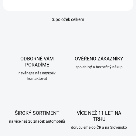
2
položek celkem
O
v
l
á
d
a
c
ODBORNĚ VÁM
OVĚŘENO ZÁKAZNÍKY
í
PORADÍME
p
spolehlivý a bezpečný nákup
r
neváhejte nás kdykoliv
kontaktovat
v
k
y
v
ý
p
ŠIROKÝ SORTIMENT
VÍCE NEŽ 11 LET NA
i
TRHU
s
na více než 20 značek automobilů
u
doručujeme do ČR a na Slovensko