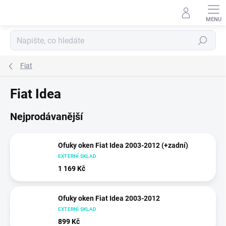
Přejít
na
obsah
Hledat
Fiat
Fiat Idea
Nejprodávanější
Ofuky oken Fiat Idea 2003-2012 (+zadní)
EXTERNÍ SKLAD
1 169 Kč
Ofuky oken Fiat Idea 2003-2012
EXTERNÍ SKLAD
899 Kč