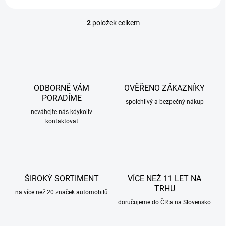
2
položek celkem
O
v
l
á
d
a
c
ODBORNĚ VÁM
OVĚŘENO ZÁKAZNÍKY
í
PORADÍME
p
spolehlivý a bezpečný nákup
r
neváhejte nás kdykoliv
kontaktovat
v
k
y
v
ý
p
ŠIROKÝ SORTIMENT
VÍCE NEŽ 11 LET NA
i
TRHU
s
na více než 20 značek automobilů
u
doručujeme do ČR a na Slovensko