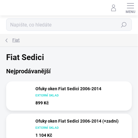
Přejít
na
obsah
Hledat
Fiat
Fiat Sedici
Nejprodávanější
Ofuky oken Fiat Sedici 2006-2014
EXTERNÍ SKLAD
899 Kč
Ofuky oken Fiat Sedici 2006-2014 (+zadní)
EXTERNÍ SKLAD
1 104 Kč