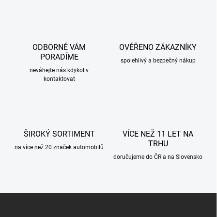
l
á
d
a
c
ODBORNĚ VÁM
OVĚŘENO ZÁKAZNÍKY
í
PORADÍME
p
spolehlivý a bezpečný nákup
r
neváhejte nás kdykoliv
kontaktovat
v
k
y
v
ý
p
ŠIROKÝ SORTIMENT
VÍCE NEŽ 11 LET NA
i
TRHU
s
na více než 20 značek automobilů
u
doručujeme do ČR a na Slovensko
Z
á