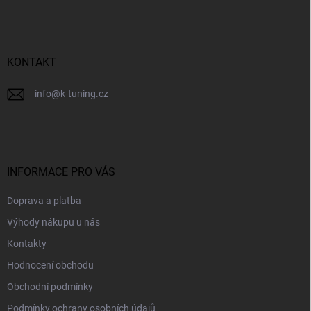
p
a
t
í
KONTAKT
info
@
k-tuning.cz
INFORMACE PRO VÁS
Doprava a platba
Výhody nákupu u nás
Kontakty
Hodnocení obchodu
Obchodní podmínky
Podmínky ochrany osobních údajů