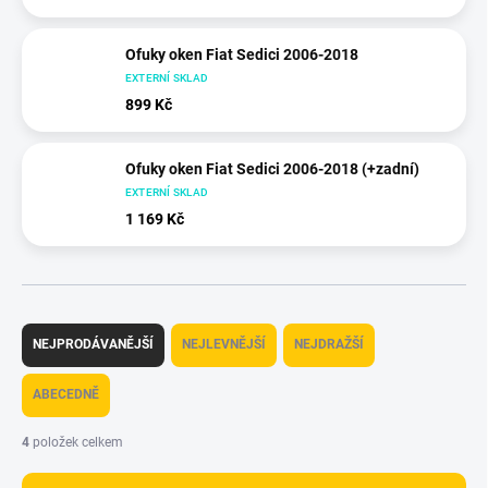
Ofuky oken Fiat Sedici 2006-2018
EXTERNÍ SKLAD
899 Kč
Ofuky oken Fiat Sedici 2006-2018 (+zadní)
EXTERNÍ SKLAD
1 169 Kč
Ř
a
NEJPRODÁVANĚJŠÍ
NEJLEVNĚJŠÍ
NEJDRAŽŠÍ
z
e
ABECEDNĚ
n
í
4
položek celkem
p
r