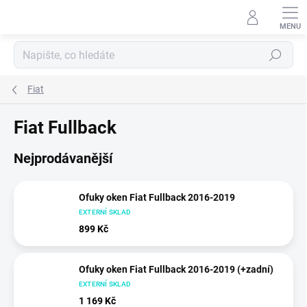
Přejít
na
obsah
Hledat
Fiat
Fiat Fullback
Nejprodávanější
Ofuky oken Fiat Fullback 2016-2019
EXTERNÍ SKLAD
899 Kč
Ofuky oken Fiat Fullback 2016-2019 (+zadní)
EXTERNÍ SKLAD
1 169 Kč