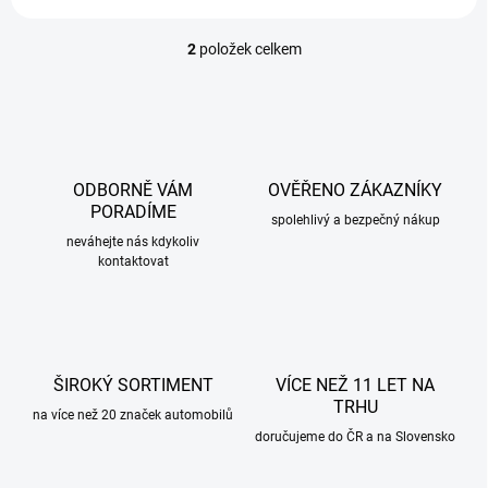
2
položek celkem
O
v
l
á
d
a
c
ODBORNĚ VÁM
OVĚŘENO ZÁKAZNÍKY
í
PORADÍME
p
spolehlivý a bezpečný nákup
r
neváhejte nás kdykoliv
kontaktovat
v
k
y
v
ý
p
ŠIROKÝ SORTIMENT
VÍCE NEŽ 11 LET NA
i
TRHU
s
na více než 20 značek automobilů
u
doručujeme do ČR a na Slovensko