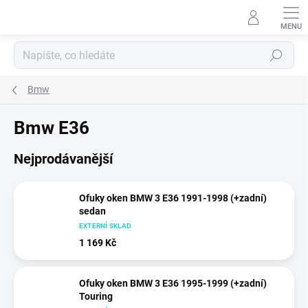
Přejít
na
obsah
Hledat
Bmw
Bmw E36
Nejprodávanější
Ofuky oken BMW 3 E36 1991-1998 (+zadní)
sedan
EXTERNÍ SKLAD
1 169 Kč
Ofuky oken BMW 3 E36 1995-1999 (+zadní)
Touring