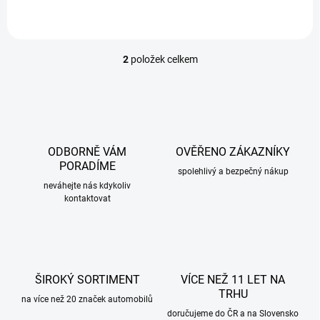
2
položek celkem
O
v
l
á
d
a
c
ODBORNĚ VÁM
OVĚŘENO ZÁKAZNÍKY
í
PORADÍME
p
spolehlivý a bezpečný nákup
r
neváhejte nás kdykoliv
kontaktovat
v
k
y
v
ý
p
ŠIROKÝ SORTIMENT
VÍCE NEŽ 11 LET NA
i
TRHU
s
na více než 20 značek automobilů
u
doručujeme do ČR a na Slovensko