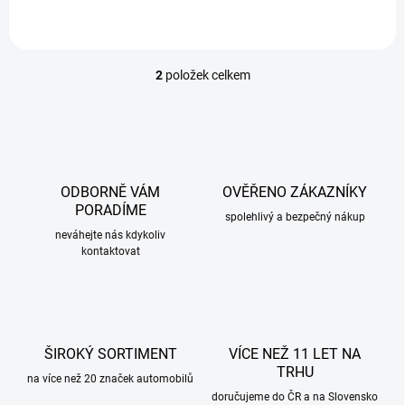
2
položek celkem
O
v
l
á
d
a
c
ODBORNĚ VÁM
OVĚŘENO ZÁKAZNÍKY
í
PORADÍME
p
spolehlivý a bezpečný nákup
r
neváhejte nás kdykoliv
kontaktovat
v
k
y
v
ý
p
ŠIROKÝ SORTIMENT
VÍCE NEŽ 11 LET NA
i
TRHU
s
na více než 20 značek automobilů
u
doručujeme do ČR a na Slovensko