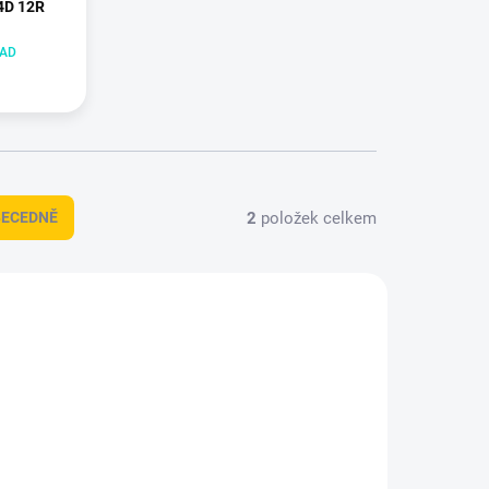
 4D 12R
LAD
2
položek celkem
BECEDNĚ
DT-2101