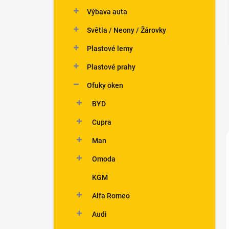
n
Výbava auta
í
p
Světla / Neony / Žárovky
a
n
Plastové lemy
e
Plastové prahy
l
Ofuky oken
BYD
Cupra
Man
Omoda
KGM
Alfa Romeo
Audi