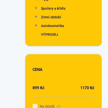
Spoilery a křídla
Zimní období
Autokosmetika
VÝPRODEJ
CENA
899
Kč
1170
Kč
Na skladě
0