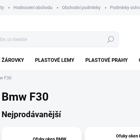
ty
Hodnocení obchodu
Obchodní podmínky
Podmínky ochr
Hledat
/ ŽÁROVKY
PLASTOVÉ LEMY
PLASTOVÉ PRAHY
w F30
Bmw F30
Nejprodávanější
Ofuky oken
Ofuky oken BMW