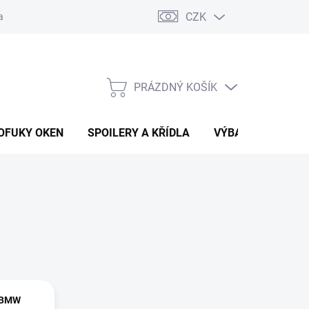
CZK
any osobních údajů
Vracení zboží a reklamace
PRÁZDNÝ KOŠÍK
NÁKUPNÍ
KOŠÍK
OFUKY OKEN
SPOILERY A KŘÍDLA
VÝBAVA AUTA
 BMW