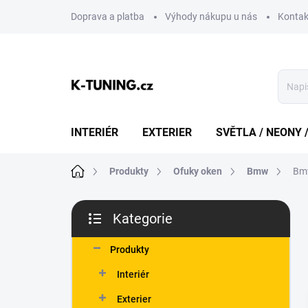
Přejít
Doprava a platba
Výhody nákupu u nás
Kontak
na
obsah
INTERIÉR
EXTERIER
SVĚTLA / NEONY 
Domů
Produkty
Ofuky oken
Bmw
Bm
P
Kategorie
o
Přeskočit
s
kategorie
t
Produkty
r
Interiér
a
n
Exterier