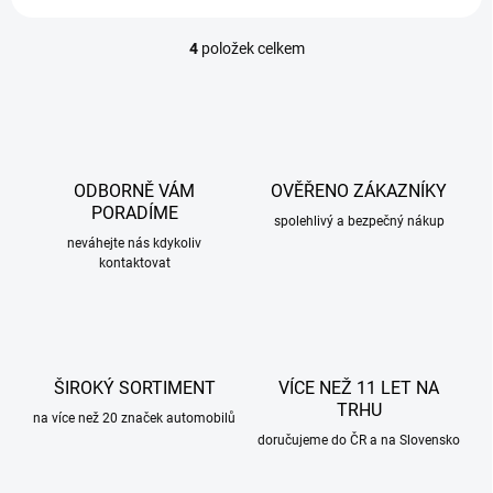
4
položek celkem
O
v
l
á
d
a
c
ODBORNĚ VÁM
OVĚŘENO ZÁKAZNÍKY
í
PORADÍME
p
spolehlivý a bezpečný nákup
r
neváhejte nás kdykoliv
kontaktovat
v
k
y
v
ý
p
ŠIROKÝ SORTIMENT
VÍCE NEŽ 11 LET NA
i
TRHU
s
na více než 20 značek automobilů
u
doručujeme do ČR a na Slovensko