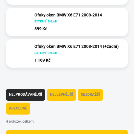
Ofuky oken BMW X6 E71 2008-2014
EXTERNÍ SKLAD
899 Kč
Ofuky oken BMW X6 E71 2008-2014 (+zadní)
EXTERNÍ SKLAD
1 169 Kč
Ř
a
NEJPRODÁVANĚJŠÍ
NEJLEVNĚJŠÍ
NEJDRAŽŠÍ
z
e
ABECEDNĚ
n
í
4
položek celkem
p
r