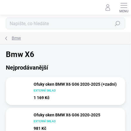
Přejít
na
obsah
Hledat
Bmw
Bmw X6
Nejprodávanější
Ofuky oken BMW X6 G06 2020-2025 (+zadní)
EXTERNÍ SKLAD
1 169 Kč
Ofuky oken BMW X6 G06 2020-2025
EXTERNÍ SKLAD
981 Kč