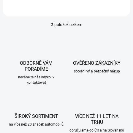
2
položek celkem
O
v
l
á
d
a
c
ODBORNĚ VÁM
OVĚŘENO ZÁKAZNÍKY
í
PORADÍME
p
spolehlivý a bezpečný nákup
r
neváhejte nás kdykoliv
kontaktovat
v
k
y
v
ý
p
ŠIROKÝ SORTIMENT
VÍCE NEŽ 11 LET NA
i
TRHU
s
na více než 20 značek automobilů
u
doručujeme do ČR a na Slovensko