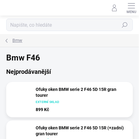
Přejít
na
obsah
Hledat
Bmw
Bmw F46
Nejprodávanější
Ofuky oken BMW serie 2 F46 5D 15R gran
tourer
EXTERNÍ SKLAD
899 Kč
Ofuky oken BMW serie 2 F46 5D 15R (+zadní)
gran tourer