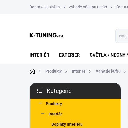
Přejít
Doprava a platba
Výhody nákupu u nás
Kontak
na
obsah
INTERIÉR
EXTERIER
SVĚTLA / NEONY 
Domů
Produkty
Interiér
Vany do kufru
P
Kategorie
o
Přeskočit
s
kategorie
t
Produkty
r
Interiér
a
n
Doplňky interiéru