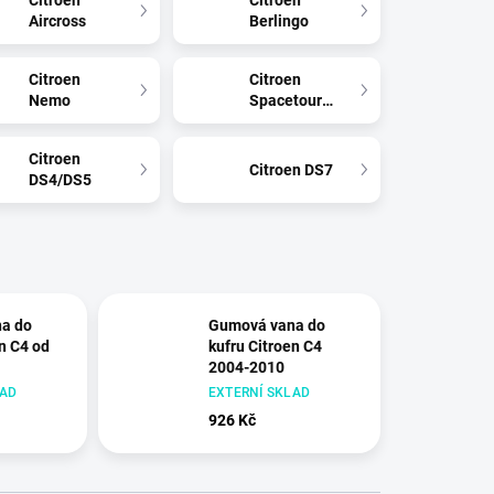
Citroen
Citroen
Aircross
Berlingo
Citroen
Citroen
Nemo
Spacetourer
Citroen
Citroen DS7
DS4/DS5
a do
Gumová vana do
en C4 od
kufru Citroen C4
2004-2010
LAD
EXTERNÍ SKLAD
926 Kč