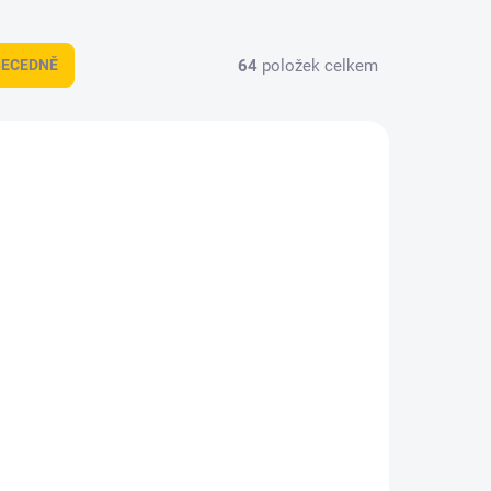
64
položek celkem
BECEDNĚ
426038
404081-1
Í SKLAD
EXTERNÍ SKLAD
kufru
Gumová vana do kufru
21-
Citroen C4 2004-2010
926 Kč
/ ks