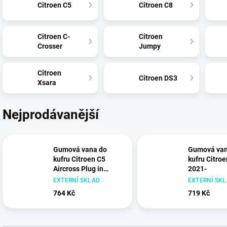
Citroen C5
Citroen C8
Citroen C-
Citroen
Crosser
Jumpy
Citroen
Citroen DS3
Xsara
Nejprodávanější
Gumová vana do
Gumová van
kufru Citroen C5
kufru Citro
Aircross Plug in
2021-
Hybrid od 2019-
EXTERNÍ SKLAD
EXTERNÍ SK
764 Kč
719 Kč