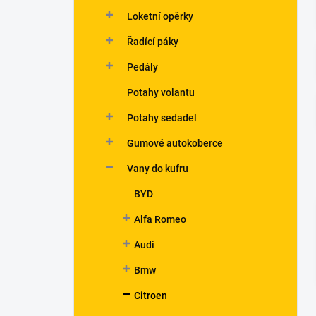
n
Loketní opěrky
í
p
Řadící páky
a
n
Pedály
e
Potahy volantu
l
Potahy sedadel
Gumové autokoberce
Vany do kufru
BYD
Alfa Romeo
Audi
Bmw
Citroen