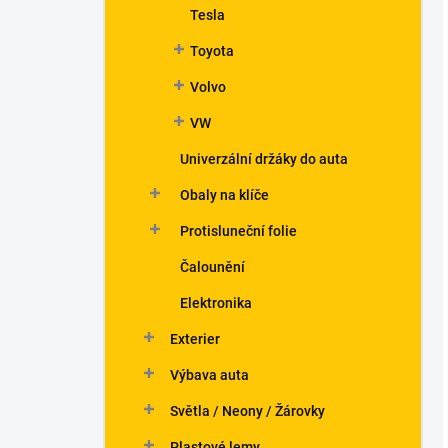
Tesla
Toyota
Volvo
VW
Univerzální držáky do auta
Obaly na klíče
Protisluneční folie
Čalounění
Elektronika
Exterier
Výbava auta
Světla / Neony / Žárovky
Plastové lemy