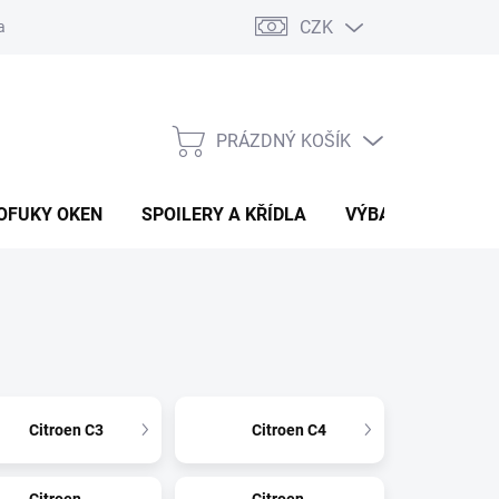
CZK
any osobních údajů
Vracení zboží a reklamace
PRÁZDNÝ KOŠÍK
NÁKUPNÍ
KOŠÍK
OFUKY OKEN
SPOILERY A KŘÍDLA
VÝBAVA AUTA
Citroen C3
Citroen C4