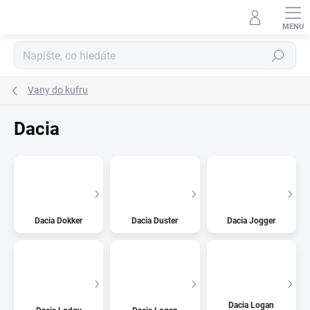
Přejít
na
obsah
Hledat
Vany do kufru
Dacia
Dacia Dokker
Dacia Duster
Dacia Jogger
Dacia Logan