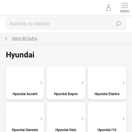
Přejít
na
obsah
Hledat
Vany do kufru
Hyundai
Hyundai Accent
Hyundai Bayon
Hyundai Elantra
Hyundai Genesis
Hyundai Getz
Hyundai i10