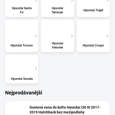
Hyundai Santa
Hyundai
Hyundai Trajet
Fe
Terracan
Hyundai
Hyundai Tucson
Hyundai Coupe
Veloster
Hyundai Sonata
Nejprodávanější
Gumová vana do kufru Hyundai i30 III 2017-
2019 Hatchback bez mezipodlahy