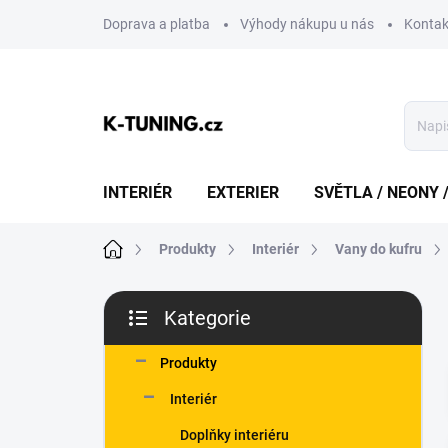
Přejít
Doprava a platba
Výhody nákupu u nás
Kontak
na
obsah
INTERIÉR
EXTERIER
SVĚTLA / NEONY 
Domů
Produkty
Interiér
Vany do kufru
P
Kategorie
o
Přeskočit
s
kategorie
t
Produkty
r
Interiér
a
n
Doplňky interiéru