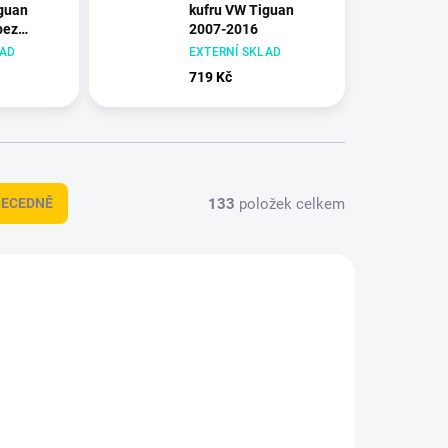
guan
kufru VW Tiguan
bez
2007-2016
y
LAD
EXTERNÍ SKLAD
719 Kč
133
položek celkem
BECEDNĚ
437249
437164