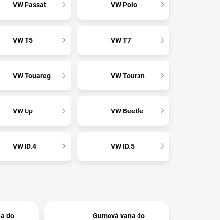
VW Passat
VW Polo
VW T5
VW T7
VW Touareg
VW Touran
VW Up
VW Beetle
VW ID.4
VW ID.5
a do
Gumová vana do