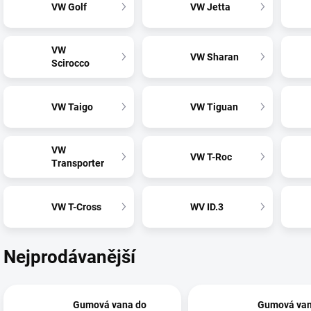
VW Golf
VW Jetta
VW
VW Sharan
Scirocco
VW Taigo
VW Tiguan
VW
VW T-Roc
Transporter
VW T-Cross
WV ID.3
Nejprodávanější
Gumová vana do
Gumová van