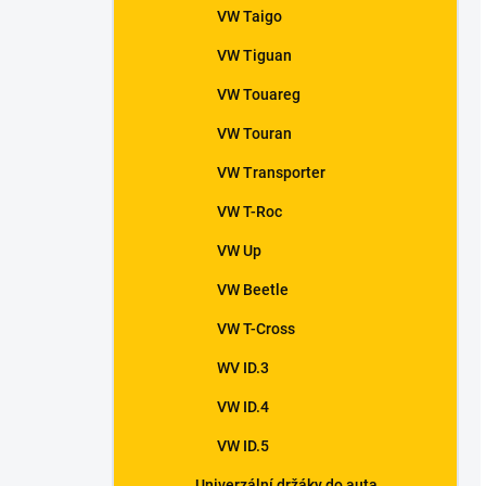
VW Taigo
VW Tiguan
VW Touareg
VW Touran
VW Transporter
VW T-Roc
VW Up
VW Beetle
VW T-Cross
WV ID.3
VW ID.4
VW ID.5
Univerzální držáky do auta