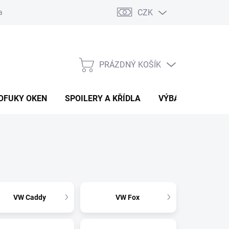
CZK
any osobních údajů
Vracení zboží a reklamace
PRÁZDNÝ KOŠÍK
NÁKUPNÍ
KOŠÍK
OFUKY OKEN
SPOILERY A KŘÍDLA
VÝBAVA AUTA
VW Caddy
VW Fox