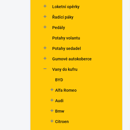
n
Loketní opěrky
í
p
Řadící páky
a
n
Pedály
e
Potahy volantu
l
Potahy sedadel
Gumové autokoberce
Vany do kufru
BYD
Alfa Romeo
Audi
Bmw
Citroen