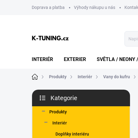
Přejít
Doprava a platba
Výhody nákupu u nás
Kontak
na
obsah
INTERIÉR
EXTERIER
SVĚTLA / NEONY 
Domů
Produkty
Interiér
Vany do kufru
P
Kategorie
o
Přeskočit
s
kategorie
t
Produkty
r
Interiér
a
n
Doplňky interiéru