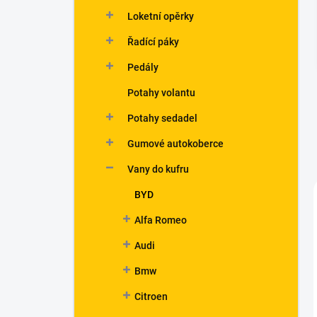
n
Loketní opěrky
í
p
Řadící páky
a
n
Pedály
e
Potahy volantu
l
Potahy sedadel
Gumové autokoberce
Vany do kufru
BYD
Alfa Romeo
Audi
Bmw
Citroen