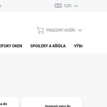
CZK
any osobních údajů
Vracení zboží a reklamace
PRÁZDNÝ KOŠÍK
NÁKUPNÍ
KOŠÍK
OFUKY OKEN
SPOILERY A KŘÍDLA
VÝBAVA AUTA
a do
Gumová vana do