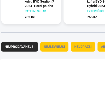
kufru BYD Sealion 7
kufru BYD S
2024- Horní poloha
Hybrid 2023
EXTERNÍ SKLAD
EXTERNÍ SK
783 Kč
765 Kč
Ř
a
NEJPRODÁVANĚJŠÍ
NEJLEVNĚJŠÍ
NEJDRAŽŠÍ
A
z
e
n
V
í
ý
439144
p
p
r
i
o
s
d
p
u
r
k
o
t
d