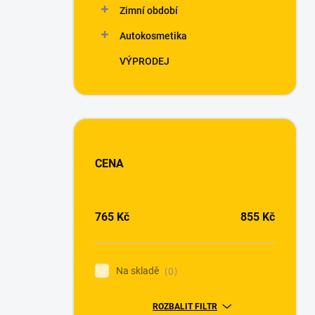
Zimní období
Autokosmetika
VÝPRODEJ
CENA
765
Kč
855
Kč
Na skladě
0
ROZBALIT FILTR