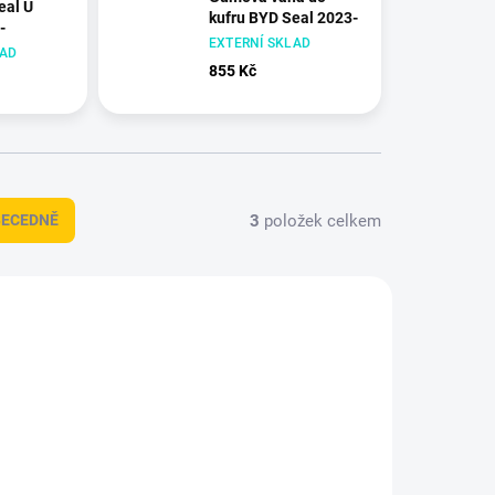
eal U
kufru BYD Seal 2023-
-
EXTERNÍ SKLAD
LAD
855 Kč
3
položek celkem
BECEDNĚ
439137
439120