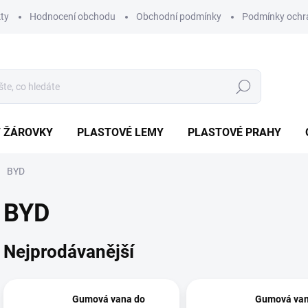
ty
Hodnocení obchodu
Obchodní podmínky
Podmínky ochr
Hledat
/ ŽÁROVKY
PLASTOVÉ LEMY
PLASTOVÉ PRAHY
BYD
BYD
Nejprodávanější
Gumová vana do
Gumová van