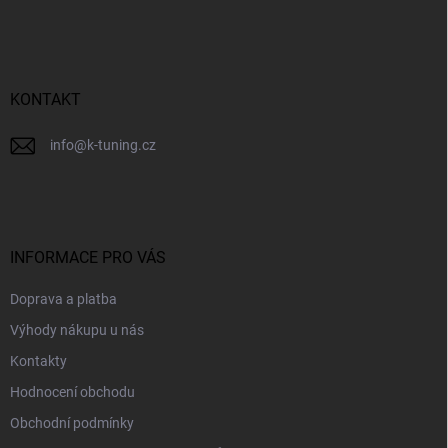
p
a
t
í
KONTAKT
info
@
k-tuning.cz
INFORMACE PRO VÁS
Doprava a platba
Výhody nákupu u nás
Kontakty
Hodnocení obchodu
Obchodní podmínky