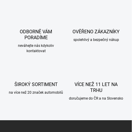
v
l
á
d
a
c
ODBORNĚ VÁM
OVĚŘENO ZÁKAZNÍKY
í
PORADÍME
p
spolehlivý a bezpečný nákup
r
neváhejte nás kdykoliv
kontaktovat
v
k
y
v
ý
p
ŠIROKÝ SORTIMENT
VÍCE NEŽ 11 LET NA
i
TRHU
s
na více než 20 značek automobilů
u
doručujeme do ČR a na Slovensko
Z
á