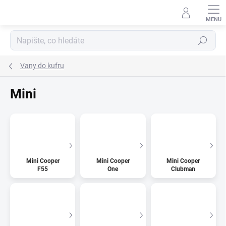
Přejít
na
obsah
Hledat
Vany do kufru
Mini
Mini Cooper
Mini Cooper
Mini Cooper
F55
One
Clubman