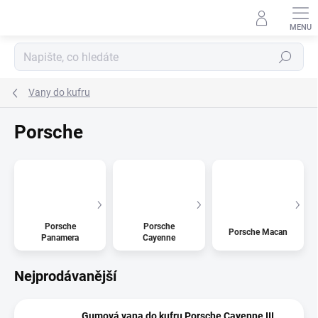
Přejít
na
obsah
Hledat
Vany do kufru
Porsche
Porsche
Porsche
Porsche Macan
Panamera
Cayenne
Nejprodávanější
Gumová vana do kufru Porsche Cayenne III