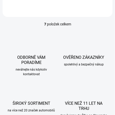
7
položek celkem
O
v
l
á
d
a
c
ODBORNĚ VÁM
OVĚŘENO ZÁKAZNÍKY
í
PORADÍME
p
spolehlivý a bezpečný nákup
r
neváhejte nás kdykoliv
kontaktovat
v
k
y
v
ý
p
ŠIROKÝ SORTIMENT
VÍCE NEŽ 11 LET NA
i
TRHU
s
na více než 20 značek automobilů
u