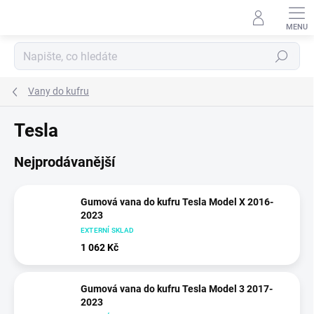
Přejít
na
obsah
Hledat
Vany do kufru
Tesla
Nejprodávanější
Gumová vana do kufru Tesla Model X 2016-
2023
EXTERNÍ SKLAD
1 062 Kč
Gumová vana do kufru Tesla Model 3 2017-
2023