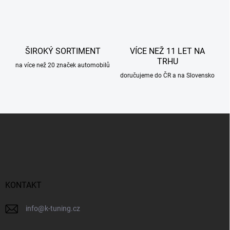
k
y
v
ý
p
ŠIROKÝ SORTIMENT
VÍCE NEŽ 11 LET NA
i
TRHU
s
na více než 20 značek automobilů
u
doručujeme do ČR a na Slovensko
Z
á
p
a
t
í
KONTAKT
info
@
k-tuning.cz