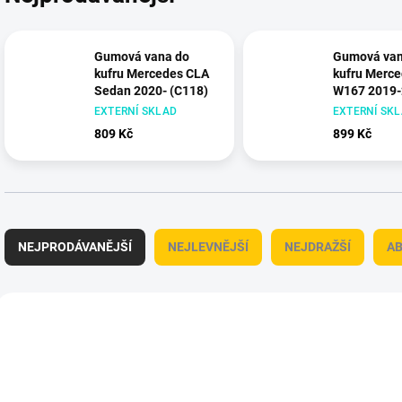
Gumová vana do
Gumová van
kufru Mercedes CLA
kufru Merc
Sedan 2020- (C118)
W167 2019
EXTERNÍ SKLAD
EXTERNÍ SK
809 Kč
899 Kč
Ř
a
NEJPRODÁVANĚJŠÍ
NEJLEVNĚJŠÍ
NEJDRAŽŠÍ
A
z
e
n
V
í
ý
421057
p
p
r
i
o
s
d
p