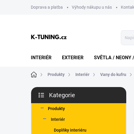
Přejít
Doprava a platba
Výhody nákupu u nás
Kontak
na
obsah
INTERIÉR
EXTERIER
SVĚTLA / NEONY 
Domů
Produkty
Interiér
Vany do kufru
P
Kategorie
o
Přeskočit
s
kategorie
t
Produkty
r
Interiér
a
n
Doplňky interiéru