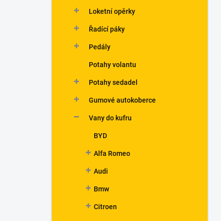
n
Loketní opěrky
í
p
Řadící páky
a
n
Pedály
e
Potahy volantu
l
Potahy sedadel
Gumové autokoberce
Vany do kufru
BYD
Alfa Romeo
Audi
Bmw
Citroen