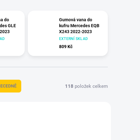
a do
Gumová vana do
edes GLE
kufru Mercedes EQB
-2023
X243 2022-2023
LAD
EXTERNÍ SKLAD
809 Kč
118
položek celkem
BECEDNĚ
421149
421118