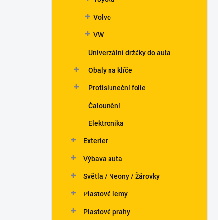
Volvo
VW
Univerzální držáky do auta
Obaly na klíče
Protisluneční folie
Čalounění
Elektronika
Exterier
Výbava auta
Světla / Neony / Žárovky
Plastové lemy
Plastové prahy