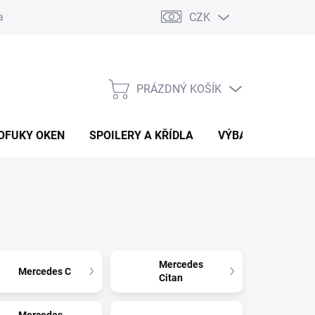
CZK
any osobních údajů
Vracení zboží a reklamace
PRÁZDNÝ KOŠÍK
NÁKUPNÍ
KOŠÍK
OFUKY OKEN
SPOILERY A KŘÍDLA
VÝBAVA AUTA
Mercedes
Mercedes C
Citan