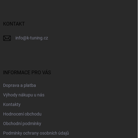
a
t
í
KONTAKT
info
@
k-tuning.cz
INFORMACE PRO VÁS
Doprava a platba
Výhody nákupu u nás
Kontakty
Hodnocení obchodu
Obchodní podmínky
Podmínky ochrany osobních údajů