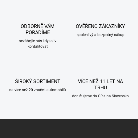
l
á
d
a
c
ODBORNĚ VÁM
OVĚŘENO ZÁKAZNÍKY
í
PORADÍME
p
spolehlivý a bezpečný nákup
r
neváhejte nás kdykoliv
kontaktovat
v
k
y
v
ý
p
ŠIROKÝ SORTIMENT
VÍCE NEŽ 11 LET NA
i
TRHU
s
na více než 20 značek automobilů
u
doručujeme do ČR a na Slovensko
Z
á
p