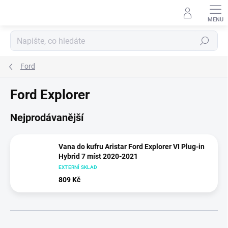
Přejít
na
obsah
Hledat
Ford
Ford Explorer
Nejprodávanější
Vana do kufru Aristar Ford Explorer VI Plug-in
Hybrid 7 míst 2020-2021
EXTERNÍ SKLAD
809 Kč
Ř