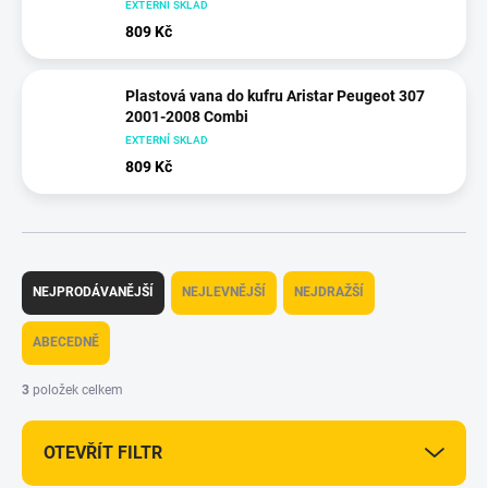
EXTERNÍ SKLAD
809 Kč
Plastová vana do kufru Aristar Peugeot 307
2001-2008 Combi
EXTERNÍ SKLAD
809 Kč
Ř
a
NEJPRODÁVANĚJŠÍ
NEJLEVNĚJŠÍ
NEJDRAŽŠÍ
z
e
ABECEDNĚ
n
í
3
položek celkem
p
r
OTEVŘÍT FILTR
o
d