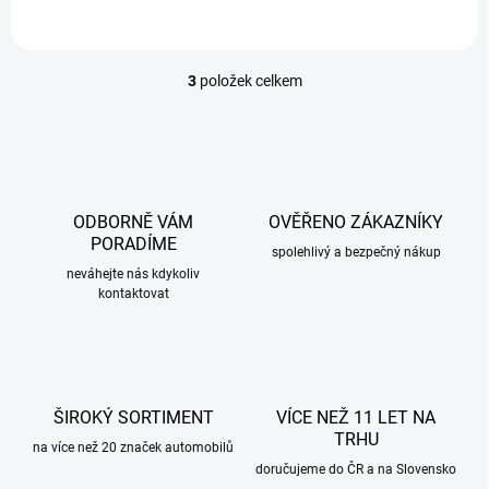
3
položek celkem
O
v
l
á
d
a
c
ODBORNĚ VÁM
OVĚŘENO ZÁKAZNÍKY
í
PORADÍME
p
spolehlivý a bezpečný nákup
r
neváhejte nás kdykoliv
kontaktovat
v
k
y
v
ý
p
ŠIROKÝ SORTIMENT
VÍCE NEŽ 11 LET NA
i
TRHU
s
na více než 20 značek automobilů
u
doručujeme do ČR a na Slovensko