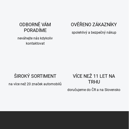
l
á
d
a
c
ODBORNĚ VÁM
OVĚŘENO ZÁKAZNÍKY
í
PORADÍME
p
spolehlivý a bezpečný nákup
r
neváhejte nás kdykoliv
kontaktovat
v
k
y
v
ý
p
ŠIROKÝ SORTIMENT
VÍCE NEŽ 11 LET NA
i
TRHU
s
na více než 20 značek automobilů
u
doručujeme do ČR a na Slovensko
Z
á
p