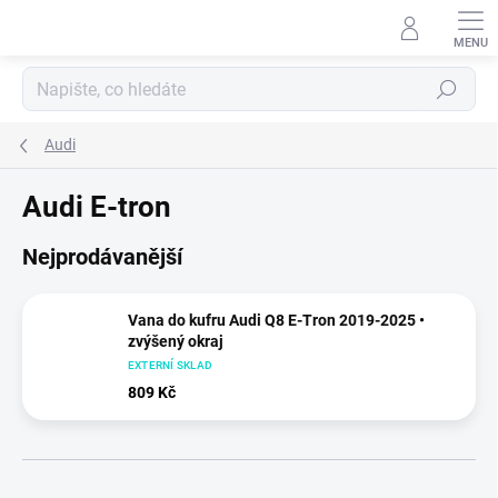
Přejít
na
obsah
Hledat
Audi
Audi E-tron
Nejprodávanější
Vana do kufru Audi Q8 E-Tron 2019-2025 •
zvýšený okraj
EXTERNÍ SKLAD
809 Kč
Ř