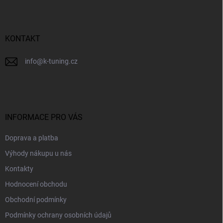
a
t
í
KONTAKT
info
@
k-tuning.cz
INFORMACE PRO VÁS
Doprava a platba
Výhody nákupu u nás
Kontakty
Hodnocení obchodu
Obchodní podmínky
Podmínky ochrany osobních údajů