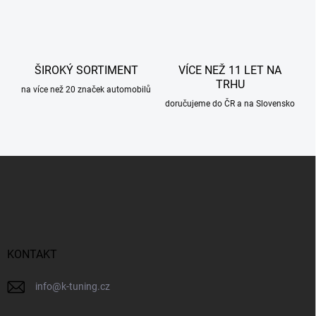
k
y
v
ý
p
ŠIROKÝ SORTIMENT
VÍCE NEŽ 11 LET NA
i
TRHU
s
na více než 20 značek automobilů
u
doručujeme do ČR a na Slovensko
Z
á
p
a
t
í
KONTAKT
info
@
k-tuning.cz