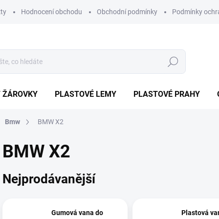
ty
Hodnocení obchodu
Obchodní podmínky
Podmínky ochr
Hledat
/ ŽÁROVKY
PLASTOVÉ LEMY
PLASTOVÉ PRAHY
Bmw
BMW X2
BMW X2
Nejprodávanější
Gumová vana do
Plastová va