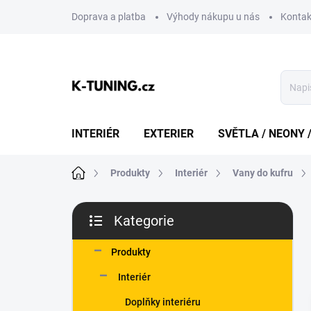
Přejít
Doprava a platba
Výhody nákupu u nás
Kontak
na
obsah
INTERIÉR
EXTERIER
SVĚTLA / NEONY 
Domů
Produkty
Interiér
Vany do kufru
P
Kategorie
o
Přeskočit
s
kategorie
t
Produkty
r
Interiér
a
n
Doplňky interiéru