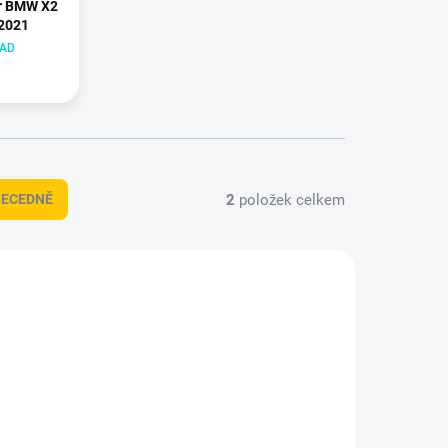
ar BMW X2
-2021
LAD
2
položek celkem
BECEDNĚ
-193627