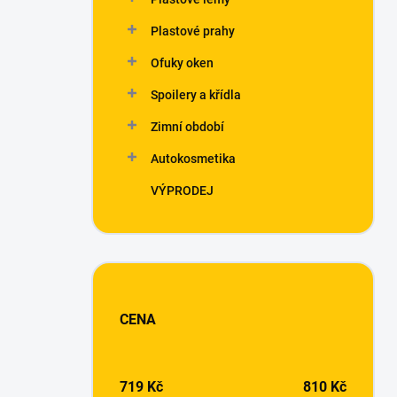
Plastové prahy
Ofuky oken
Spoilery a křídla
Zimní období
Autokosmetika
VÝPRODEJ
CENA
719
Kč
810
Kč