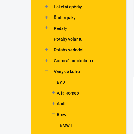
n
Loketní opěrky
í
p
Řadící páky
a
n
Pedály
e
Potahy volantu
l
Potahy sedadel
Gumové autokoberce
Vany do kufru
BYD
Alfa Romeo
Audi
Bmw
BMW 1