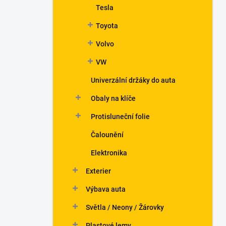
Tesla
Toyota
Volvo
VW
Univerzální držáky do auta
Obaly na klíče
Protisluneční folie
Čalounění
Elektronika
Exterier
Výbava auta
Světla / Neony / Žárovky
Plastové lemy