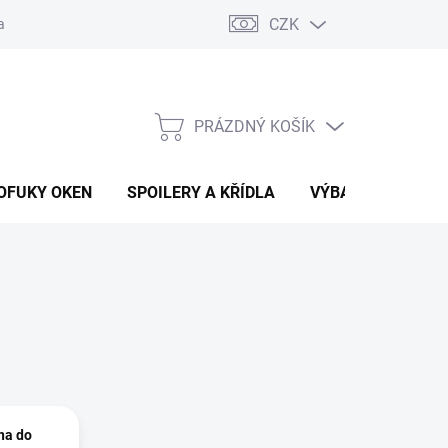
CZK
any osobních údajů
Vracení zboží a reklamace
PRÁZDNÝ KOŠÍK
NÁKUPNÍ
KOŠÍK
OFUKY OKEN
SPOILERY A KŘÍDLA
VÝBAVA AUTA
na do