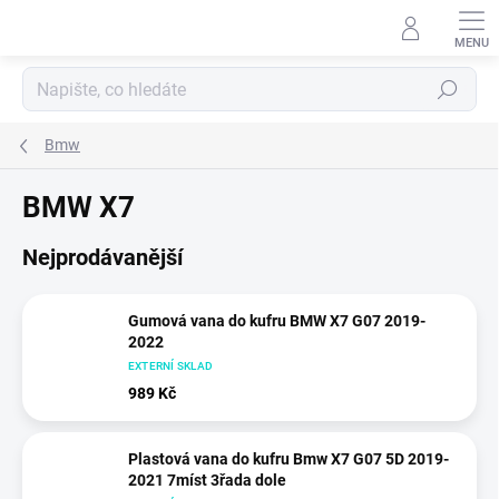
Přejít
na
obsah
Hledat
Bmw
BMW X7
Nejprodávanější
Gumová vana do kufru BMW X7 G07 2019-
2022
EXTERNÍ SKLAD
989 Kč
Plastová vana do kufru Bmw X7 G07 5D 2019-
2021 7míst 3řada dole