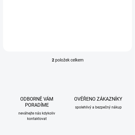
899 Kč
/ ks
Do košíku
Plastová vana do kufru Bmw X7 G07 5D 2019 7míst 3řada dole
2
položek celkem
O
v
l
á
d
a
c
ODBORNĚ VÁM
OVĚŘENO ZÁKAZNÍKY
í
PORADÍME
p
spolehlivý a bezpečný nákup
r
neváhejte nás kdykoliv
kontaktovat
v
k
y