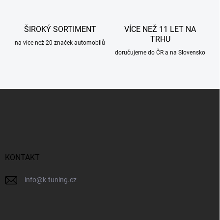
v
ý
p
ŠIROKÝ SORTIMENT
VÍCE NEŽ 11 LET NA
i
TRHU
s
na více než 20 značek automobilů
u
doručujeme do ČR a na Slovensko
Z
á
p
a
t
í
KONTAKT
info
@
k-tuning.cz