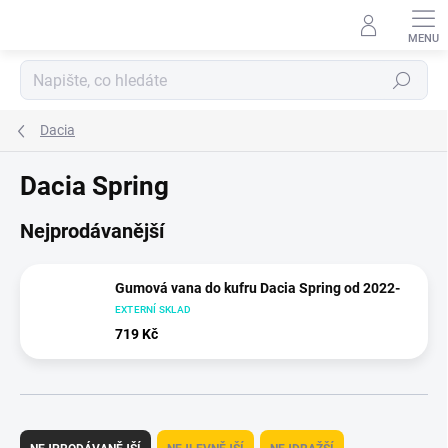
Přejít
na
obsah
Hledat
Dacia
Dacia Spring
Nejprodávanější
Gumová vana do kufru Dacia Spring od 2022-
EXTERNÍ SKLAD
719 Kč
Ř
a