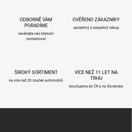
á
d
a
c
ODBORNĚ VÁM
OVĚŘENO ZÁKAZNÍKY
í
PORADÍME
p
spolehlivý a bezpečný nákup
r
neváhejte nás kdykoliv
kontaktovat
v
k
y
v
ý
p
ŠIROKÝ SORTIMENT
VÍCE NEŽ 11 LET NA
i
TRHU
s
na více než 20 značek automobilů
u
doručujeme do ČR a na Slovensko
Z
á
p
a