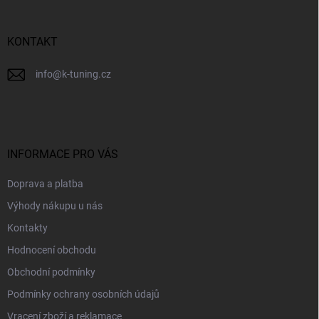
t
í
KONTAKT
info
@
k-tuning.cz
INFORMACE PRO VÁS
Doprava a platba
Výhody nákupu u nás
Kontakty
Hodnocení obchodu
Obchodní podmínky
Podmínky ochrany osobních údajů
Vracení zboží a reklamace