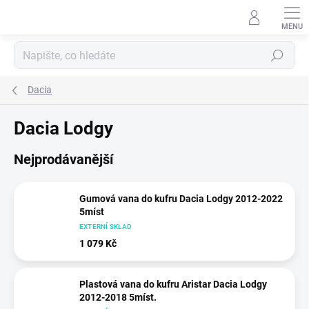
Přejít
na
obsah
Hledat
Dacia
Dacia Lodgy
Nejprodávanější
Gumová vana do kufru Dacia Lodgy 2012-2022
5míst
EXTERNÍ SKLAD
1 079 Kč
Plastová vana do kufru Aristar Dacia Lodgy
2012-2018 5míst.