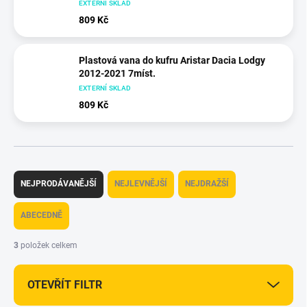
EXTERNÍ SKLAD
809 Kč
Plastová vana do kufru Aristar Dacia Lodgy
2012-2021 7míst.
EXTERNÍ SKLAD
809 Kč
Ř
a
NEJPRODÁVANĚJŠÍ
NEJLEVNĚJŠÍ
NEJDRAŽŠÍ
z
e
ABECEDNĚ
n
í
3
položek celkem
p
r
OTEVŘÍT FILTR
o
d