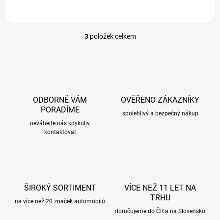
3
položek celkem
O
v
l
á
d
a
c
ODBORNĚ VÁM
OVĚŘENO ZÁKAZNÍKY
í
PORADÍME
p
spolehlivý a bezpečný nákup
r
neváhejte nás kdykoliv
kontaktovat
v
k
y
v
ý
p
ŠIROKÝ SORTIMENT
VÍCE NEŽ 11 LET NA
i
TRHU
s
na více než 20 značek automobilů
u
doručujeme do ČR a na Slovensko