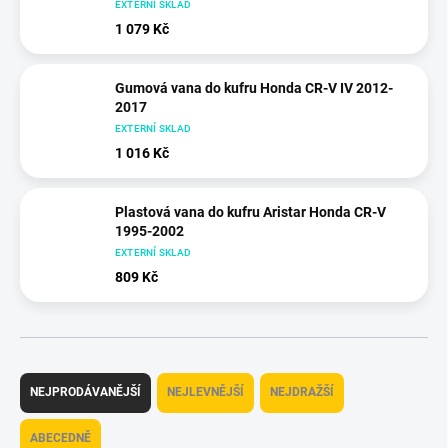
EXTERNÍ SKLAD
1 079 Kč
Gumová vana do kufru Honda CR-V IV 2012-
2017
EXTERNÍ SKLAD
1 016 Kč
Plastová vana do kufru Aristar Honda CR-V
1995-2002
EXTERNÍ SKLAD
809 Kč
Ř
a
NEJPRODÁVANĚJŠÍ
NEJLEVNĚJŠÍ
NEJDRAŽŠÍ
z
e
ABECEDNĚ