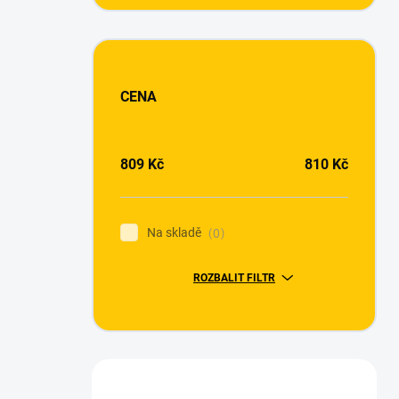
CENA
809
Kč
810
Kč
Na skladě
0
ROZBALIT FILTR