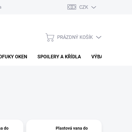
CZK
any osobních údajů
Vracení zboží a reklamace
PRÁZDNÝ KOŠÍK
NÁKUPNÍ
KOŠÍK
OFUKY OKEN
SPOILERY A KŘÍDLA
VÝBAVA AUTA
a do
Plastová vana do