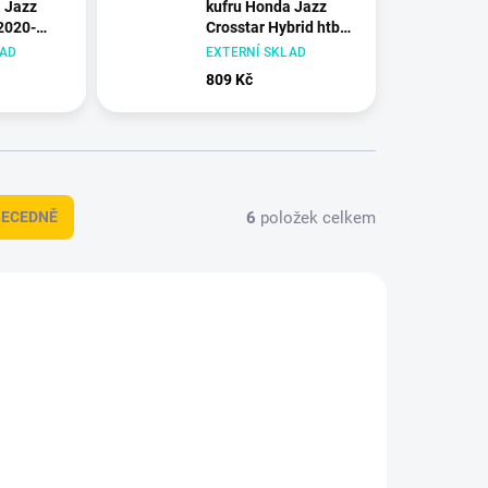
 Jazz
kufru Honda Jazz
 2020-
Crosstar Hybrid htb
2020-2021
LAD
EXTERNÍ SKLAD
809 Kč
6
položek celkem
BECEDNĚ
409017
HDT-194080A