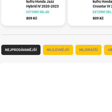
kufru Honda Jazz
kufru Honda
Hybrid IV 2020-2023
Crosstar IV
2023
EXTERNÍ SKLAD
EXTERNÍ SK
809 Kč
809 Kč
Ř
a
NEJPRODÁVANĚJŠÍ
NEJLEVNĚJŠÍ
NEJDRAŽŠÍ
A
z
e
n
V
í
ý
409017-1
p
p
r
i
o
s
d
p
u
r
k
o
t
d