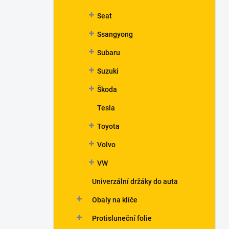
Seat
Ssangyong
Subaru
Suzuki
Škoda
Tesla
Toyota
Volvo
VW
Univerzální držáky do auta
Obaly na klíče
Protisluneční folie