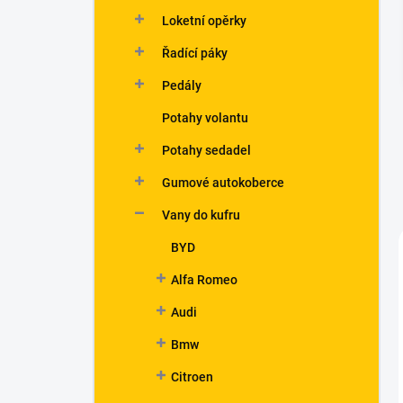
n
Loketní opěrky
í
p
Řadící páky
a
n
Pedály
e
Potahy volantu
l
Potahy sedadel
Gumové autokoberce
Vany do kufru
BYD
Alfa Romeo
Audi
Bmw
Citroen