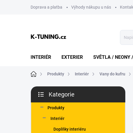
Přejít
Doprava a platba
Výhody nákupu u nás
Kontak
na
obsah
INTERIÉR
EXTERIER
SVĚTLA / NEONY 
Domů
Produkty
Interiér
Vany do kufru
P
Kategorie
o
Přeskočit
s
kategorie
t
Produkty
r
Interiér
a
n
Doplňky interiéru