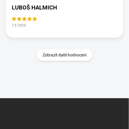
LUBOŠ HALMICH
7.8.2026
Zobrazit další hodnocení
Z
á
p
a
t