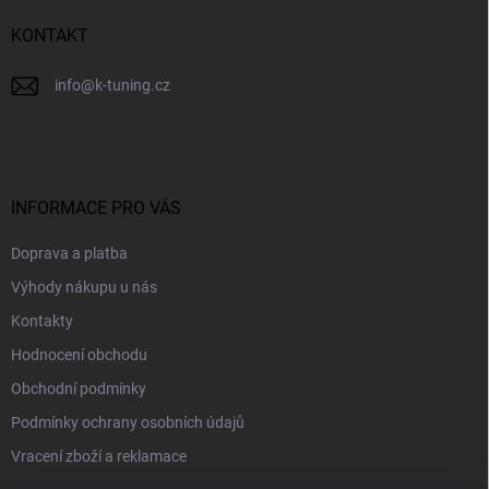
í
KONTAKT
info
@
k-tuning.cz
INFORMACE PRO VÁS
Doprava a platba
Výhody nákupu u nás
Kontakty
Hodnocení obchodu
Obchodní podmínky
Podmínky ochrany osobních údajů
Vracení zboží a reklamace