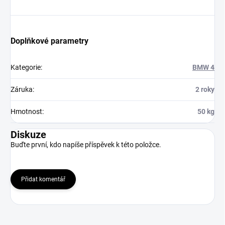
Doplňkové parametry
Kategorie
:
BMW 4
Záruka
:
2 roky
Hmotnost
:
50 kg
Diskuze
Buďte první, kdo napíše příspěvek k této položce.
Přidat komentář