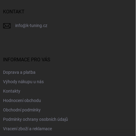
í
KONTAKT
info
@
k-tuning.cz
INFORMACE PRO VÁS
Doprava a platba
Výhody nákupu u nás
Kontakty
Hodnocení obchodu
Obchodní podmínky
Podmínky ochrany osobních údajů
Vracení zboží a reklamace