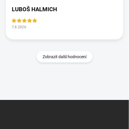
LUBOŠ HALMICH
7.8.2026
Zobrazit další hodnocení
Z
á
p
a
t