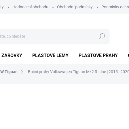
ty
Hodnocení obchodu
Obchodní podmínky
Podmínky ochr
Hledat
/ ŽÁROVKY
PLASTOVÉ LEMY
PLASTOVÉ PRAHY
W Tiguan
Boční prahy Volkswagen Tiguan Mk2 R‑Line | 2015–202
ocení
ZNAČKA:
PROTEC
11 900 Kč
10 
Měrná
NA OBJEDNÁVKU DO 7 DN