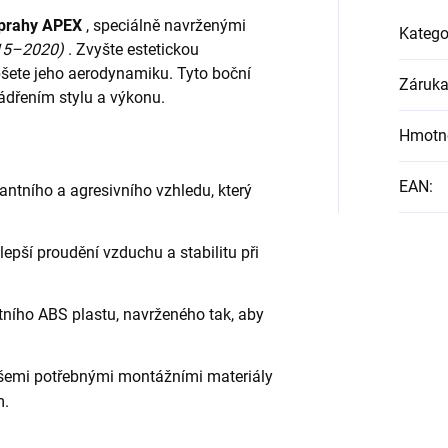
 prahy APEX
, speciálně navrženými
Katego
15–2020)
. Zvyšte estetickou
pšete jeho aerodynamiku. Tyto boční
Záruk
jádřením stylu a výkonu.
Hmotn
EAN
:
ntního a agresivního vzhledu, který
 lepší proudění vzduchu a stabilitu při
tního ABS plastu, navrženého tak, aby
šemi potřebnými montážními materiály
m.