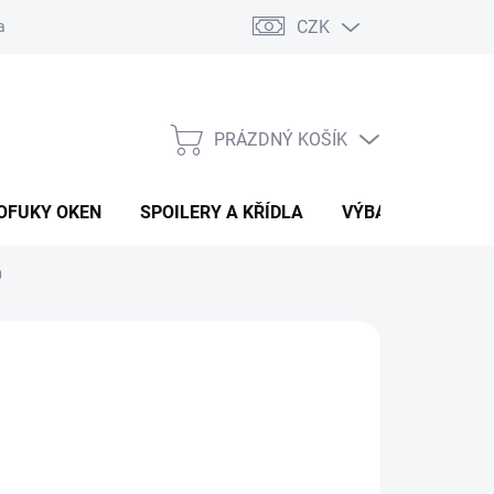
CZK
any osobních údajů
Vracení zboží a reklamace
PRÁZDNÝ KOŠÍK
NÁKUPNÍ
KOŠÍK
OFUKY OKEN
SPOILERY A KŘÍDLA
VÝBAVA AUTA
0
115 Kč
Ů