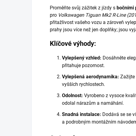
Proměňte svůj zážitek z jízdy s
bočními
pro
Volkswagen Tiguan Mk2 R-Line (20
přitažlivost vašeho vozu a zároveň vyle
prahy jsou více než jen doplňky; jsou vy
Klíčové výhody:
Vylepšený vzhled:
Dosáhněte elega
přitahuje pozornost.
Vylepšená aerodynamika:
Zažijte
vyšších rychlostech.
Odolnost:
Vyrobeno z vysoce kvali
odolal nárazům a namáhání.
Snadná instalace:
Dodává se se v
a podrobným montážním návode