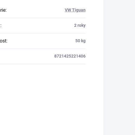
rie
:
VW Tiguan
a
:
2 roky
ost
:
50 kg
8721425221406