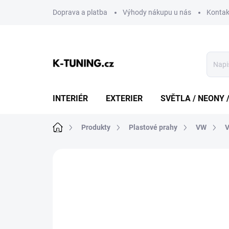
Přejít
Doprava a platba
Výhody nákupu u nás
Kontak
na
obsah
INTERIÉR
EXTERIER
SVĚTLA / NEONY 
Domů
Produkty
Plastové prahy
VW
V
Neohodnoceno
Podrobnosti hodn
DOPRAVA ZDARMA