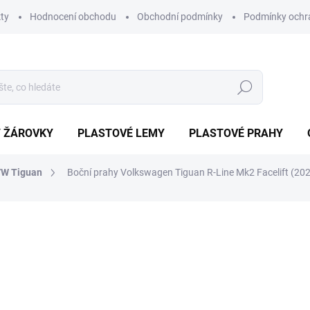
ty
Hodnocení obchodu
Obchodní podmínky
Podmínky ochr
Hledat
/ ŽÁROVKY
PLASTOVÉ LEMY
PLASTOVÉ PRAHY
W Tiguan
Boční prahy Volkswagen Tiguan R-Line Mk2 Facelift (2
ocení
ZNAČKA:
PROTEC
6 150 Kč
5 228
Měrná
NA OBJEDNÁVKU DO 7 DN