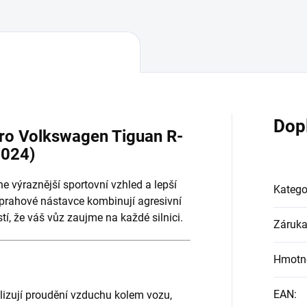
Dop
ro Volkswagen Tiguan R-
2024)
 výraznější sportovní vzhled a lepší
Katego
 prahové nástavce kombinují agresivní
í, že váš vůz zaujme na každé silnici.
Záruk
Hmotn
EAN
:
izují proudění vzduchu kolem vozu,