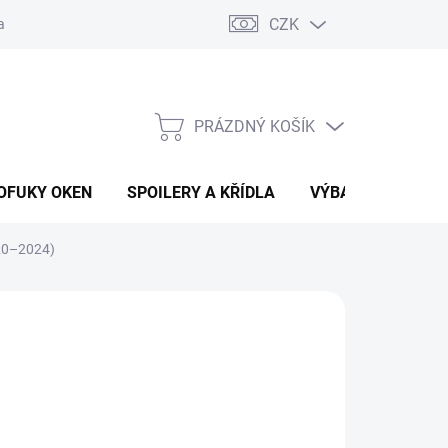
CZK
any osobních údajů
Vracení zboží a reklamace
PRÁZDNÝ KOŠÍK
NÁKUPNÍ
KOŠÍK
OFUKY OKEN
SPOILERY A KŘÍDLA
VÝBAVA AUTA
020–2024)
 Kč
Ů