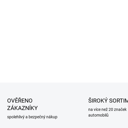
Balení obsahuje
Levý a pravý prahový 
Montážní materiál
Montážní návod
DETAILNÍ INFORMACE
OVĚŘENO
ŠIROKÝ SORTI
ZÁKAZNÍKY
na více než 20 značek
automobilů
spolehlivý a bezpečný nákup