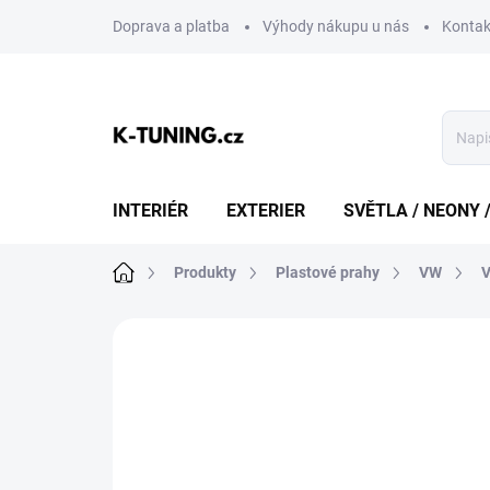
Přejít
Doprava a platba
Výhody nákupu u nás
Kontak
na
obsah
INTERIÉR
EXTERIER
SVĚTLA / NEONY 
Domů
Produkty
Plastové prahy
VW
V
Neohodnoceno
Podrobnosti hodn
DOPRAVA ZDARMA