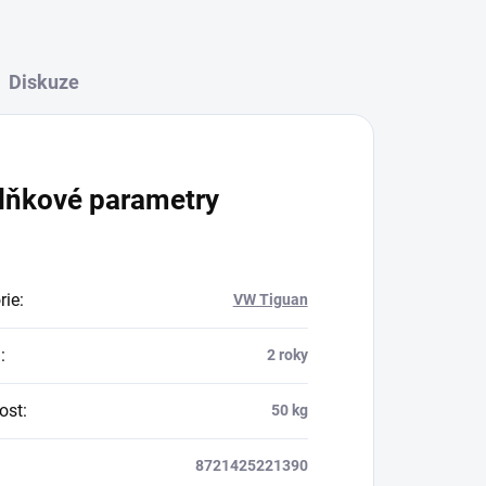
Diskuze
lňkové parametry
rie
:
VW Tiguan
a
:
2 roky
ost
:
50 kg
8721425221390