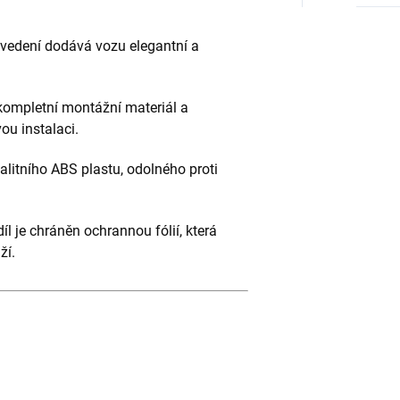
ovedení dodává vozu elegantní a
kompletní montážní materiál a
u instalaci.
litního ABS plastu, odolného proti
l je chráněn ochrannou fólií, která
ží.