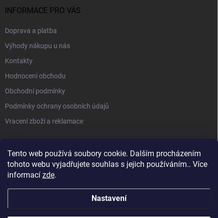
INFORMACE PRO VÁS
Doprava a platba
Výhody nákupu u nás
Kontakty
Hodnocení obchodu
Obchodní podmínky
Podmínky ochrany osobních údajů
Vracení zboží a reklamace
PŘIJÍMÁME ONLINE PLATBY
Tento web používá soubory cookie. Dalším procházením
tohoto webu vyjadřujete souhlas s jejich používáním.. Více
informací
zde
.
Nastavení