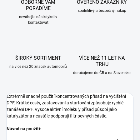
ODBORNĚ VÁM
OVĚŘENO ZÁKAZNÍKY
PORADÍME
spolehlivý a bezpečný nákup
neváhejte nás kdykoliv
kontaktovat
ŠIROKÝ SORTIMENT
VÍCE NEŽ 11 LET NA
TRHU
na více než 20 značek automobilů
doručujeme do ČR a na Slovensko
Extrémně snadné použití koncentrovaných přísad na vyčištění
DPF. Krátké cesty, zastavování a startování způsobuje rychlé
zanášení DPF. Vysoce aktivní molekuly přísad působí jako
katalyzátor a neustále podporují filtr pevných částic.
Návod na použití: