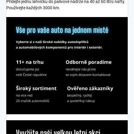
Přidejte jednu lahvičku do palivové nádrže na 40 až 60 litrů nafty.
Používejte každých 3000 km.