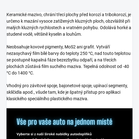
Keramické mazivo, chrání třecí plochy před korozí a tribokorozí, je
určeno k mazání vysoce zatížených kluzných ploch, obzvláště při
malých kluzných rychlostech a vratném pohybu. Odolává horké a
studené vodě, většině kyselin a louhům.
Neobsahuje kovové pigmenty, MoS2 ani grafit. Vytváří
nezasychavý film bílé barvy do teploty 250 °C, nad touto teplotou
se postupně kapalná fáze bezezbytku odpaří, a na třecích
plochách zůstává film suchého maziva. Tepelná odolnost od -40
°C do 1400 °C.
Vhodný pro závitové spoje, bajonetové spoje, upínací segmenty,
sklíčidla apod., všude tam, kde je špatný přístup pro aplikaci
klasického speciálního plastického maziva.