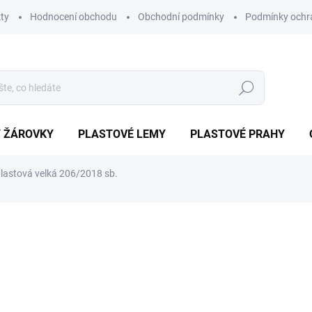
ty
Hodnocení obchodu
Obchodní podmínky
Podmínky ochr
Hledat
/ ŽÁROVKY
PLASTOVÉ LEMY
PLASTOVÉ PRAHY
plastová velká 206/2018 sb.
ocení
ZNAČKA:
COMPASS
249 Kč
212 Kč
Měrná
EXTERNÍ SKLAD
cena:
MŮŽEME DORUČIT DO:
13.8.2