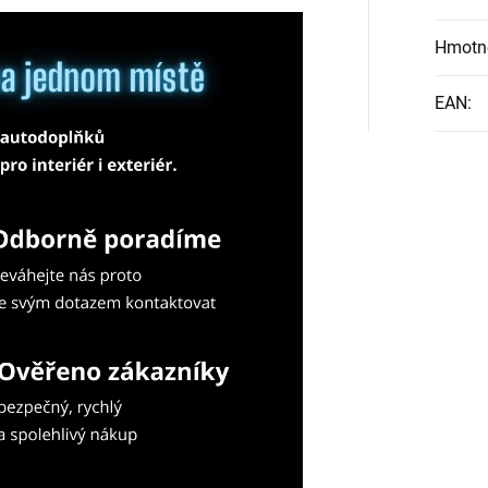
Hmotn
EAN
: