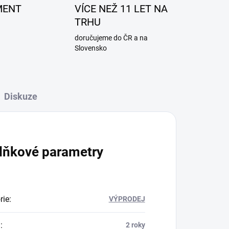
MENT
VÍCE NEŽ 11 LET NA
TRHU
doručujeme do ČR a na
Slovensko
Diskuze
lňkové parametry
rie
:
VÝPRODEJ
a
:
2 roky