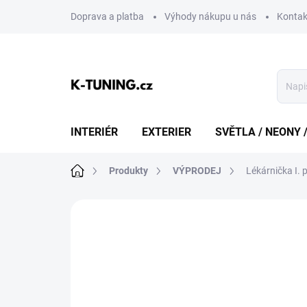
Přejít
Doprava a platba
Výhody nákupu u nás
Kontak
na
obsah
INTERIÉR
EXTERIER
SVĚTLA / NEONY 
Domů
Produkty
VÝPRODEJ
Lékárnička I. 
Neohodnoceno
Podrobnosti hodn