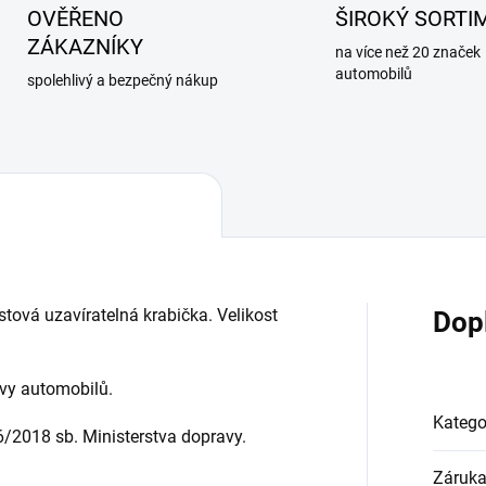
OVĚŘENO
ŠIROKÝ SORTI
ZÁKAZNÍKY
na více než 20 značek
automobilů
spolehlivý a bezpečný nákup
stová uzavíratelná krabička. Velikost
Dop
avy automobilů.
Katego
6/2018 sb. Ministerstva dopravy.
Záruk