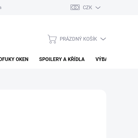
CZK
any osobních údajů
Vracení zboží a reklamace
PRÁZDNÝ KOŠÍK
NÁKUPNÍ
KOŠÍK
OFUKY OKEN
SPOILERY A KŘÍDLA
VÝBAVA AUTA
026
MOŽNOSTI DORUČENÍ