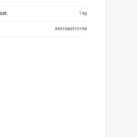
ost
:
1 kg
8591686915198