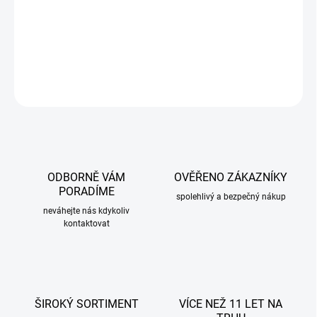
−
+
Přidat do košíku
DETAILNÍ INFORMACE
ZEPTAT SE
ODBORNĚ VÁM
OVĚŘENO ZÁKAZNÍKY
PORADÍME
spolehlivý a bezpečný nákup
neváhejte nás kdykoliv
kontaktovat
ŠIROKÝ SORTIMENT
VÍCE NEŽ 11 LET NA