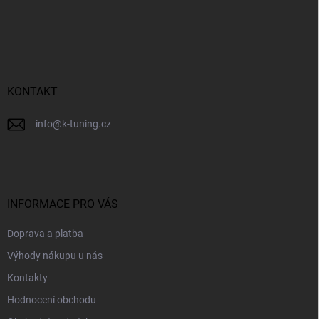
á
p
a
t
í
KONTAKT
info
@
k-tuning.cz
INFORMACE PRO VÁS
Doprava a platba
Výhody nákupu u nás
Kontakty
Hodnocení obchodu