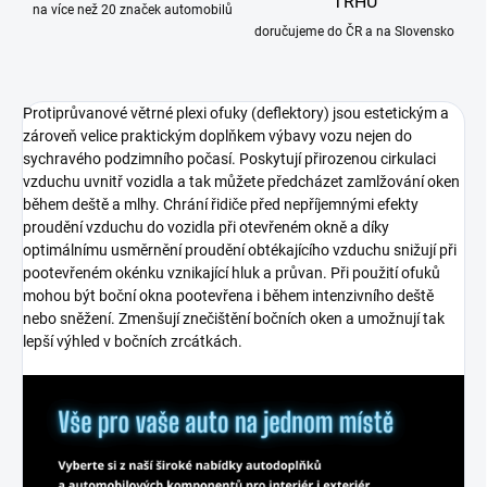
TRHU
na více než 20 značek automobilů
doručujeme do ČR a na Slovensko
Protiprůvanové větrné plexi ofuky (deflektory) jsou estetickým a
zároveň velice praktickým doplňkem výbavy vozu nejen do
sychravého podzimního počasí. Poskytují přirozenou cirkulaci
vzduchu uvnitř vozidla a tak můžete předcházet zamlžování oken
během deště a mlhy. Chrání řidiče před nepříjemnými efekty
proudění vzduchu do vozidla při otevřeném okně a díky
optimálnímu usměrnění proudění obtékajícího vzduchu snižují při
pootevřeném okénku vznikající hluk a průvan. Při použití ofuků
mohou být boční okna pootevřena i během intenzivního deště
nebo sněžení. Zmenšují znečištění bočních oken a umožnují tak
lepší výhled v bočních zrcátkách.