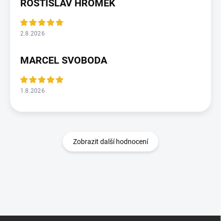
ROSTISLAV HROMEK
2.8.2026
MARCEL SVOBODA
1.8.2026
Zobrazit další hodnocení
Z