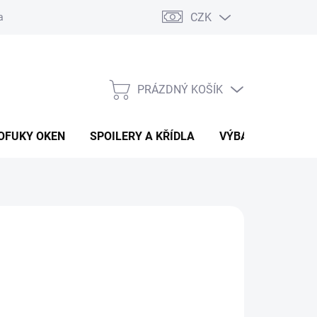
CZK
any osobních údajů
Vracení zboží a reklamace
PRÁZDNÝ KOŠÍK
NÁKUPNÍ
KOŠÍK
OFUKY OKEN
SPOILERY A KŘÍDLA
VÝBAVA AUTA
 Kč