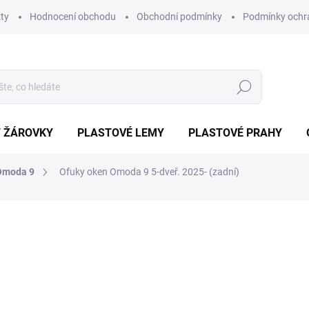
ty
Hodnocení obchodu
Obchodní podmínky
Podmínky ochr
Hledat
/ ŽÁROVKY
PLASTOVÉ LEMY
PLASTOVÉ PRAHY
Omoda 9
Ofuky oken Omoda 9 5-dveř. 2025- (zadní)
ocení
ZNAČKA:
HEKO
1 299 Kč
1 169
Měrná
EXTERNÍ SKLAD