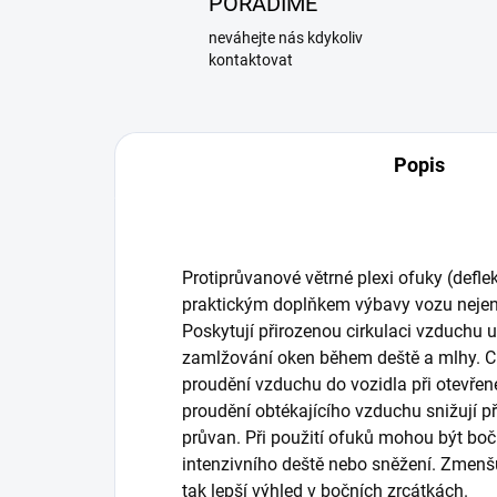
PORADÍME
neváhejte nás kdykoliv
kontaktovat
Popis
Protiprůvanové větrné plexi ofuky (defle
praktickým doplňkem výbavy vozu nejen
Poskytují přirozenou cirkulaci vzduchu 
zamlžování oken během deště a mlhy. Ch
proudění vzduchu do vozidla při otevře
proudění obtékajícího vzduchu snižují p
průvan. Při použití ofuků mohou být bo
intenzivního deště nebo sněžení. Zmenš
tak lepší výhled v bočních zrcátkách.