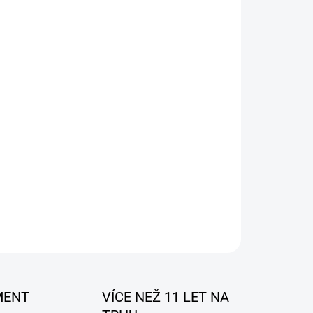
026
MOŽNOSTI DORUČENÍ
Přidat do košíku
tanete
č vzduchu do auta
ZEPTAT SE
MENT
VÍCE NEŽ 11 LET NA