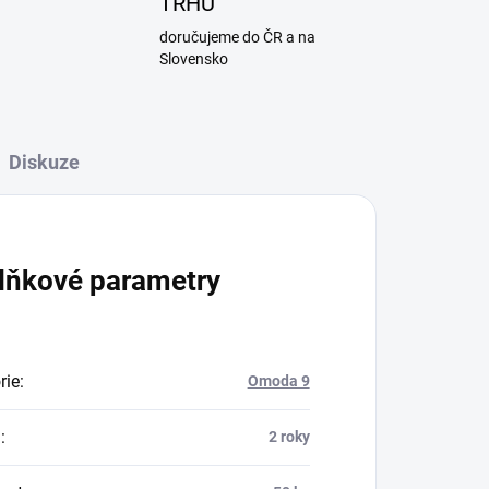
TRHU
doručujeme do ČR a na
Slovensko
Diskuze
lňkové parametry
rie
:
Omoda 9
a
:
2 roky