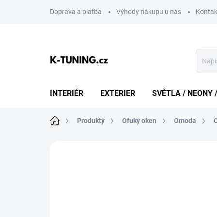
Přejít
Doprava a platba
Výhody nákupu u nás
Kontak
na
obsah
INTERIÉR
EXTERIER
SVĚTLA / NEONY 
Domů
Produkty
Ofuky oken
Omoda
Neohodnoceno
Podrobnosti hodn
DOPRAVA ZDARMA