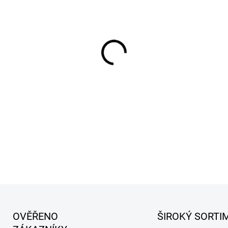
cena:
MŮŽEME DORUČIT DO:
12.8.2
−
+
Zdarma od nás dos
+ Interiérový osvěžova
v hodnotě 84 Kč
DETAILNÍ INFORMACE
OVĚŘENO
ŠIROKÝ SORTI