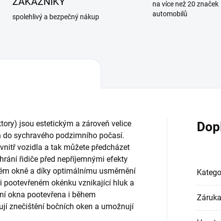
ZÁKAZNÍKY
na více než 20 značek
automobilů
spolehlivý a bezpečný nákup
ktory) jsou estetickým a zároveň velice
Dop
 do sychravého podzimního počasí.
uvnitř vozidla a tak můžete předcházet
rání řidiče před nepříjemnými efekty
ném okně a díky optimálnímu usměrnění
Katego
ři pootevřeném okénku vznikající hluk a
ční okna pootevřena i během
Záruk
ují znečištění bočních oken a umožnují