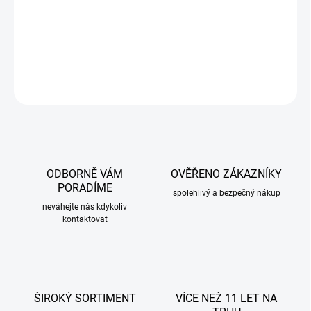
−
+
Přidat do košíku
DETAILNÍ INFORMACE
ZEPTAT SE
ODBORNĚ VÁM
OVĚŘENO ZÁKAZNÍKY
PORADÍME
spolehlivý a bezpečný nákup
neváhejte nás kdykoliv
kontaktovat
ŠIROKÝ SORTIMENT
VÍCE NEŽ 11 LET NA