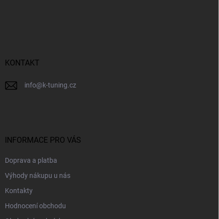
á
p
a
t
í
KONTAKT
info
@
k-tuning.cz
INFORMACE PRO VÁS
Doprava a platba
Výhody nákupu u nás
Kontakty
Hodnocení obchodu