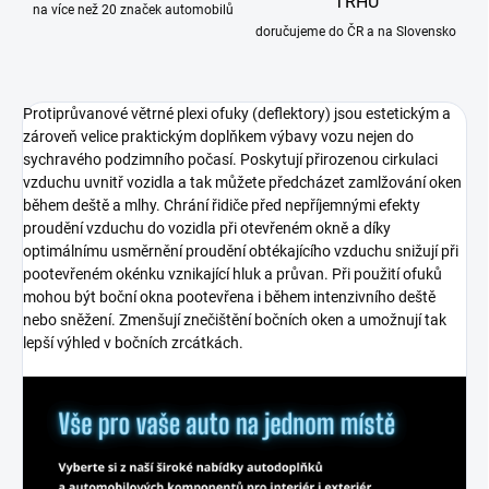
TRHU
na více než 20 značek automobilů
doručujeme do ČR a na Slovensko
Protiprůvanové větrné plexi ofuky (deflektory) jsou estetickým a
zároveň velice praktickým doplňkem výbavy vozu nejen do
sychravého podzimního počasí. Poskytují přirozenou cirkulaci
vzduchu uvnitř vozidla a tak můžete předcházet zamlžování oken
během deště a mlhy. Chrání řidiče před nepříjemnými efekty
proudění vzduchu do vozidla při otevřeném okně a díky
optimálnímu usměrnění proudění obtékajícího vzduchu snižují při
pootevřeném okénku vznikající hluk a průvan. Při použití ofuků
mohou být boční okna pootevřena i během intenzivního deště
nebo sněžení. Zmenšují znečištění bočních oken a umožnují tak
lepší výhled v bočních zrcátkách.