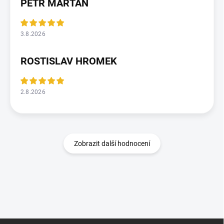
PETR MARTAN
3.8.2026
ROSTISLAV HROMEK
2.8.2026
Zobrazit další hodnocení
Z