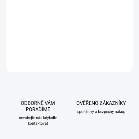
−
+
Přidat do košíku
Plastové lemy blatníku BMW E36 coupe 1990-2000. Cena za sadu
4 Ks.Jednoduchá montáž.Lemy jsou vyráběna z ABS plastu.Lemy
se upevňují pomocí lepidla.
DETAILNÍ INFORMACE
ZEPTAT SE
ODBORNĚ VÁM
OVĚŘENO ZÁKAZNÍKY
PORADÍME
spolehlivý a bezpečný nákup
neváhejte nás kdykoliv
kontaktovat