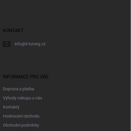
p
a
t
í
KONTAKT
info
@
k-tuning.cz
INFORMACE PRO VÁS
Doprava a platba
Výhody nákupu u nás
Kontakty
Hodnocení obchodu
Obchodní podmínky