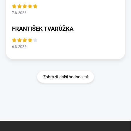
7.8.2026
FRANTIŠEK TVARŮŽKA
6.8.2026
Zobrazit další hodnocení
Z
á