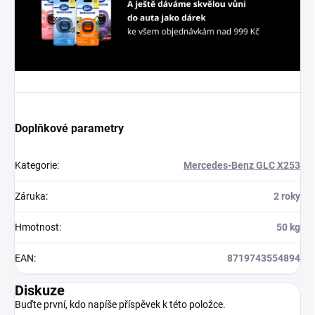
Doplňkové parametry
Kategorie
:
Mercedes-Benz GLC X253
Záruka
:
2 roky
Hmotnost
:
50 kg
EAN
:
8719743554894
Diskuze
Buďte první, kdo napíše příspěvek k této položce.