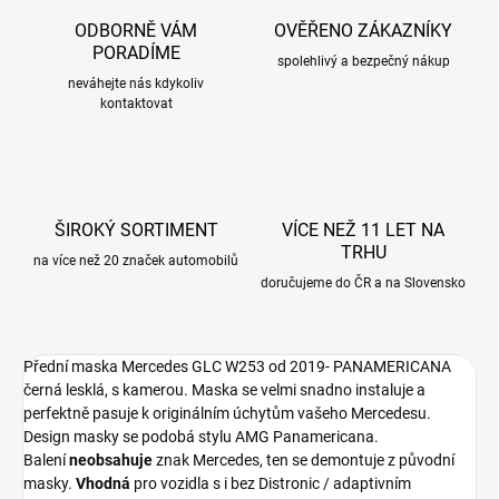
ODBORNĚ VÁM
OVĚŘENO ZÁKAZNÍKY
PORADÍME
spolehlivý a bezpečný nákup
neváhejte nás kdykoliv
kontaktovat
ŠIROKÝ SORTIMENT
VÍCE NEŽ 11 LET NA
TRHU
na více než 20 značek automobilů
doručujeme do ČR a na Slovensko
Přední maska Mercedes GLC W253 od 2019- PANAMERICANA
černá lesklá, s kamerou. Maska se velmi snadno instaluje a
perfektně pasuje k originálním úchytům vašeho Mercedesu.
Design masky se podobá stylu AMG Panamericana.
Balení
ne
obsahuje
znak Mercedes, ten se demontuje z původní
masky.
V
hodná
pro vozidla s i bez Distronic / adaptivním