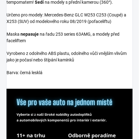
tempomatem!
S
edí
na
modely s přední kamerou (360°).
Určeno pro modely: Mercedes-Benz GLC
W253 C253 (Coupé) a
X253 (SUV) od modelového roku 08/2019 (pofaceliftu)
Maska
nepasuje
na řadu 253 series 63AMG, a modely před
faceliftem
Vyrobeno z odolného ABS plastu, odolného vůči vnějším vlivům
jako je počasí nebo štípání kamínků
Barva: černá lesklá