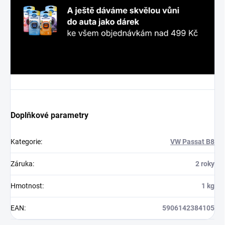
Doplňkové parametry
Kategorie
:
VW Passat B8
Záruka
:
2 roky
Hmotnost
:
1 kg
EAN
:
5906142384105